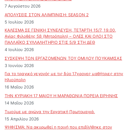
ρ
7 Αυγούστου 2026
θ
ΑΠΟΛΥΣΕΙΣ ΣΤΟΝ ΑΛΙΜΠΙΝΙΣΗ: SEASON 2
ρ
5 Ιουλίου 2026
ω
ν
ΚΑΛΕΣΜΑ ΣΕ ΓΕΝΙΚΗ ΣΥΝΕΛΕΥΣΗ, ΤΕΤΑΡΤΗ 15/7, 19.00,
Αγίας Φιλοθέης 5β (Μητρόπολη) – ΟΛΕΣ ΚΑΙ ΟΛΟΙ ΣΤΟ
ΠΑΛΛΑΪΚΟ ΣΥΛΛΑΛΗΤΗΡΙΟ ΣΤΙΣ 5/9 ΣΤΗ ΔΕΘ
4 Ιουλίου 2026
ΣΥΣΚΕΨΗ ΤΩΝ ΕΡΓΑΖΟΜΕΝΩΝ ΤΟΥ ΟΜΙΛΟΥ ΠΟΥΚΑΜΙΣΑΣ
3 Ιουνίου 2026
Για το τραγικό γεγονός με τις δύο 17χρονες μαθήτριες στην
Ηλιούπολη
16 Μαΐου 2026
ΤΗΝ ΚΥΡΙΑΚΗ 17 ΜΑΙΟΥ Η ΜΑΡΑΘΩΝΙΑ ΠΟΡΕΙΑ ΕΙΡΗΝΗΣ
14 Μαΐου 2026
Τιμούμε με αγώνα την Εργατική Πρωτομαγιά.
15 Απριλίου 2026
ΨΗΦΙΣΜΑ: Να ακυρωθεί η ποινή που επιβλήθηκε στον