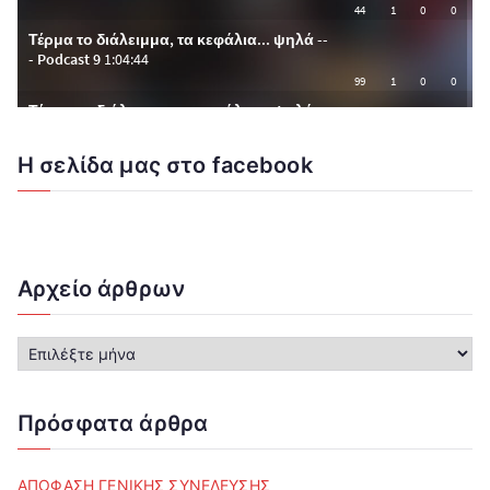
Η σελίδα μας στο facebook
Αρχείο άρθρων
Α
ρ
χ
ε
Πρόσφατα άρθρα
ί
ο
ά
ΑΠΟΦΑΣΗ ΓΕΝΙΚΗΣ ΣΥΝΕΛΕΥΣΗΣ