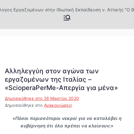
Μετάβαση
στο
Σύλλογος
Επίσημη Ιστοσελίδα του
περιεχόμενο
Σωματείου Ιδιωτικών
Εργαζομέν
εκπαιδευτικών Βύρωνας
ων στην
Ιδιωτική
Αλληλεγγύη στον αγώνα των
εργαζομένων της Ιταλίας –
Εκπαίδευσ
«ScioperaPerMe-Απεργία για μένα»
η ν.
Δημοσιεύθηκε στο
26 Μαρτίου 2020
Δημοσιεύθηκε στο
Ανακοινώσεις
Αττικής "Ο
«Πόσοι περισσότεροι νεκροί για να καταλάβει η
Βύρων"
κυβέρνηση ότι όλα πρέπει να κλείσουν;»