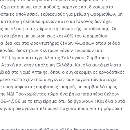
 έχει απομείνει από μισθούς, παροχές και δικαιώματα
τικές απολύσεις, εκβιασμούς για μείωση ωρομισθίων, μη
 καταβολή δεδουλευμένων και ο κατάλογος δεν έχει
ις σε όλους τους χώρους της ιδιωτικής εκπαίδευσης. Οι
η σύμβαση με μείωση έως και 40% του ωρομισθίου,
 ίδια και στα φροντιστήρια ξένων γλωσσών όπου οι δύο
πονδία ιδιοκτητών Κέντρων Ξένων Γλωσσών) και
.Γ.) έχουν καταγγείλλει τις Συλλογικές Συμβάσεις
Αττική και στην υπόλοιπη Ελλάδα. Και όλα αυτά μάλιστα
ιδικά στο νομό Αττικής, όπου ο συγκεκριμένος εργοδοτικός
μενο κατ’αρχήν από συγγενείς των εργοδοτών και έχει
υς υπογράφοντας συμβάσεις-μαϊμού, με συμβουλάτορες
 της ΝΔ! Προχωρώντας τώρα ένα βήμα παραπέρα θέλουν
-4,50€ με το επιχείρημα ότι…δε βγαίνουν!! Και όλα αυτά
λληνική οικογένεια πλήρωνε παχυλά ποσά για τη μόρφωση
 προκαλούν και εκβιάζουν: «Ή θα δεχτείτε μεροκάματα