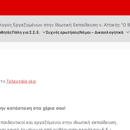
Σύλλογος 
Επίσημη Ιστοσελίδα του Σω
θητές
Πάλη για Σ.Σ.Ε.
Συχνές ερωτήσεις
Νόμοι – Δικαιολογητικά
Ιδιωτικ
Αττικ
στο
Τελευταία νέα
την κατάσταση στα χέρια σου!
παιδευτικοί και εργαζόμενοι στην ιδιωτική εκπαίδευση.
 και καιρό το μήνυμα από κυβέρνηση-κεφάλαιο-Ε.Ε.-