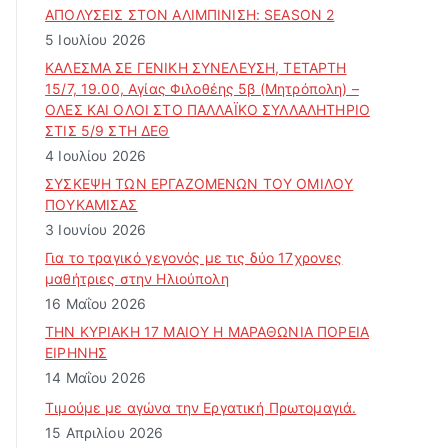
ά
ΑΠΟΛΥΣΕΙΣ ΣΤΟΝ ΑΛΙΜΠΙΝΙΣΗ: SEASON 2
ρ
5 Ιουλίου 2026
θ
ΚΑΛΕΣΜΑ ΣΕ ΓΕΝΙΚΗ ΣΥΝΕΛΕΥΣΗ, ΤΕΤΑΡΤΗ
ρ
15/7, 19.00, Αγίας Φιλοθέης 5β (Μητρόπολη) –
ω
ΟΛΕΣ ΚΑΙ ΟΛΟΙ ΣΤΟ ΠΑΛΛΑΪΚΟ ΣΥΛΛΑΛΗΤΗΡΙΟ
ν
ΣΤΙΣ 5/9 ΣΤΗ ΔΕΘ
4 Ιουλίου 2026
ΣΥΣΚΕΨΗ ΤΩΝ ΕΡΓΑΖΟΜΕΝΩΝ ΤΟΥ ΟΜΙΛΟΥ
ΠΟΥΚΑΜΙΣΑΣ
3 Ιουνίου 2026
Για το τραγικό γεγονός με τις δύο 17χρονες
μαθήτριες στην Ηλιούπολη
16 Μαΐου 2026
ΤΗΝ ΚΥΡΙΑΚΗ 17 ΜΑΙΟΥ Η ΜΑΡΑΘΩΝΙΑ ΠΟΡΕΙΑ
ΕΙΡΗΝΗΣ
14 Μαΐου 2026
Τιμούμε με αγώνα την Εργατική Πρωτομαγιά.
15 Απριλίου 2026