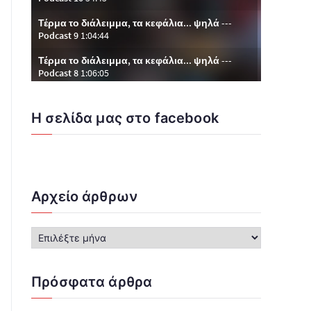
Η σελίδα μας στο facebook
Αρχείο άρθρων
Α
ρ
χ
ε
Πρόσφατα άρθρα
ί
ο