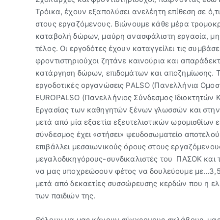
Τρόικα, έχουν εξαπολύσει ανελέητη επίθεση σε ό,τι
στους εργαζόμενους. Βιώνουμε κάθε μέρα τρομοκρα
καταβολή δώρων, μαύρη ανασφάλιστη εργασία, μη
τέλος. Οι εργοδότες έχουν καταγγείλει τις συμβάσε
φροντιστηριούχοι ζητάνε καινούρια και απαράδεκτ
κατάργηση δώρων, επιδομάτων και αποζημίωσης. Τα
εργοδοτικές οργανώσεις PALSO (Πανελλήνια Ομοσ
EUROPALSO (Πανελλήνιος Σύνδεσμος Ιδιοκτητών Κ.Ξ
Εργασίας των καθηγητών ξένων γλωσσών και στην 
μετά από μία εξαετία εξευτελιστικών ωρομισθίων ε
σύνδεσμος έχει «στήσει» ψευδοσωματείο αποτελού
επιβάλλει μεσαιωνικούς όρους στους εργαζόμενο
μεγαλοδικηγόρους-συνδικαλιστές του ΠΑΣΟΚ και
να μας υποχρεώσουν φέτος να δουλεύουμε με…3,50€
μετά από δεκαετίες συσσώρευσης κερδών που η ε
των παιδιών της.
Θέλουν να μας κάνουν σύγχρονους σκλάβους, μας