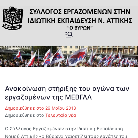
Μετάβαση
στο
περιεχόμενο
Σύλλογος
Επίσημη Ιστοσελίδα του
Σωματείου Ιδιωτικών
Εργαζομέν
εκπαιδευτικών Βύρωνας
ων στην
Ιδιωτική
Ανακοίνωση στήριξης του αγώνα των
εργαζομένων της ΜΕΒΓΑΛ
Εκπαίδευσ
Δημοσιεύθηκε στο
29 Μαΐου 2013
η ν.
Δημοσιεύθηκε στο
Τελευταία νέα
Ο Σύλλογος Εργαζομένων στην Ιδιωτική Εκπαίδευση
Αττικής "Ο
Νομού Αττικής «ο Βύρων» χαιρετίζει τους εργάτες του