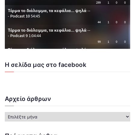
Η σελίδα μας στο facebook
Αρχείο άρθρων
Α
ρ
χ
ε