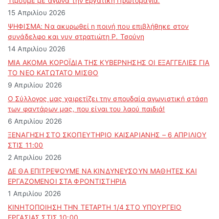
Τιμούμε με αγώνα την Εργατική Πρωτομαγιά.
15 Απριλίου 2026
ΨΗΦΙΣΜΑ: Να ακυρωθεί η ποινή που επιβλήθηκε στον
συνάδελφο και νυν στρατιώτη Ρ. Τσούνη
14 Απριλίου 2026
ΜΙΑ ΑΚΟΜΑ ΚΟΡΟΪΔΙΑ ΤΗΣ ΚΥΒΕΡΝΗΣΗΣ ΟΙ ΕΞΑΓΓΕΛΙΕΣ ΓΙΑ
ΤΟ ΝΕΟ ΚΑΤΩΤΑΤΟ ΜΙΣΘΟ
9 Απριλίου 2026
Ο Σύλλογος μας χαιρετίζει την σπουδαία αγωνιστική στάση
των φαντάρων μας, που είναι του λαού παιδιά!
6 Απριλίου 2026
ΞΕΝΑΓΗΣΗ ΣΤΟ ΣΚΟΠΕΥΤΗΡΙΟ ΚΑΙΣΑΡΙΑΝΗΣ – 6 ΑΠΡΙΛΙΟΥ
ΣΤΙΣ 11:00
2 Απριλίου 2026
ΔΕ ΘΑ ΕΠΙΤΡΕΨΟΥΜΕ ΝΑ ΚΙΝΔΥΝΕΥΣOYN ΜΑΘΗΤΕΣ ΚΑΙ
ΕΡΓΑΖΟΜΕΝΟΙ ΣΤΑ ΦΡΟΝΤΙΣΤΗΡΙΑ
1 Απριλίου 2026
ΚΙΝΗΤΟΠΟΙΗΣΗ ΤΗΝ ΤΕΤΑΡΤΗ 1/4 ΣΤΟ ΥΠΟΥΡΓΕΙΟ
ΕΡΓΑΣΙΑΣ ΣΤΙΣ 10:00