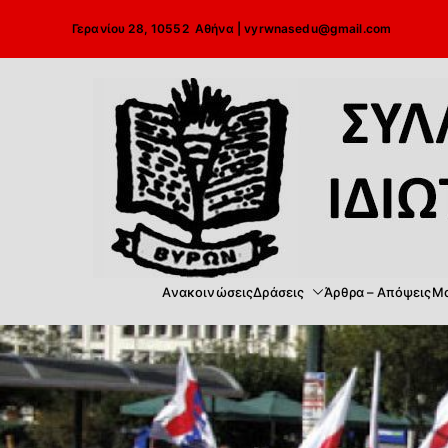
Μετάβαση
Γερανίου 28, 10552 Αθήνα |
vyrwnasedu@gmail.com
στο
περιεχόμενο
Ανακοινώσεις
Δράσεις
Άρθρα – Απόψεις
Μα