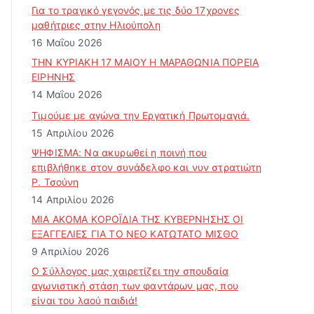
Για το τραγικό γεγονός με τις δύο 17χρονες
μαθήτριες στην Ηλιούπολη
16 Μαΐου 2026
ΤΗΝ ΚΥΡΙΑΚΗ 17 ΜΑΙΟΥ Η ΜΑΡΑΘΩΝΙΑ ΠΟΡΕΙΑ
ΕΙΡΗΝΗΣ
14 Μαΐου 2026
Τιμούμε με αγώνα την Εργατική Πρωτομαγιά.
15 Απριλίου 2026
ΨΗΦΙΣΜΑ: Να ακυρωθεί η ποινή που
επιβλήθηκε στον συνάδελφο και νυν στρατιώτη
Ρ. Τσούνη
14 Απριλίου 2026
ΜΙΑ ΑΚΟΜΑ ΚΟΡΟΪΔΙΑ ΤΗΣ ΚΥΒΕΡΝΗΣΗΣ ΟΙ
ΕΞΑΓΓΕΛΙΕΣ ΓΙΑ ΤΟ ΝΕΟ ΚΑΤΩΤΑΤΟ ΜΙΣΘΟ
9 Απριλίου 2026
Ο Σύλλογος μας χαιρετίζει την σπουδαία
αγωνιστική στάση των φαντάρων μας, που
είναι του λαού παιδιά!