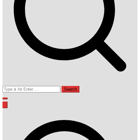
Search
for: