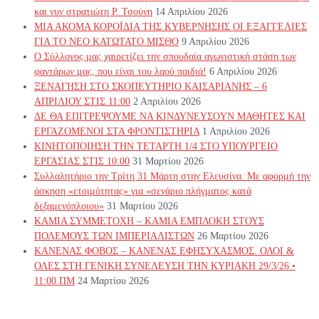
και νυν στρατιώτη Ρ. Τσούνη
14 Απριλίου 2026
ΜΙΑ ΑΚΟΜΑ ΚΟΡΟΪΔΙΑ ΤΗΣ ΚΥΒΕΡΝΗΣΗΣ ΟΙ ΕΞΑΓΓΕΛΙΕΣ
ΓΙΑ ΤΟ ΝΕΟ ΚΑΤΩΤΑΤΟ ΜΙΣΘΟ
9 Απριλίου 2026
Ο Σύλλογος μας χαιρετίζει την σπουδαία αγωνιστική στάση των
φαντάρων μας, που είναι του λαού παιδιά!
6 Απριλίου 2026
ΞΕΝΑΓΗΣΗ ΣΤΟ ΣΚΟΠΕΥΤΗΡΙΟ ΚΑΙΣΑΡΙΑΝΗΣ – 6
ΑΠΡΙΛΙΟΥ ΣΤΙΣ 11:00
2 Απριλίου 2026
ΔΕ ΘΑ ΕΠΙΤΡΕΨΟΥΜΕ ΝΑ ΚΙΝΔΥΝΕΥΣOYN ΜΑΘΗΤΕΣ ΚΑΙ
ΕΡΓΑΖΟΜΕΝΟΙ ΣΤΑ ΦΡΟΝΤΙΣΤΗΡΙΑ
1 Απριλίου 2026
ΚΙΝΗΤΟΠΟΙΗΣΗ ΤΗΝ ΤΕΤΑΡΤΗ 1/4 ΣΤΟ ΥΠΟΥΡΓΕΙΟ
ΕΡΓΑΣΙΑΣ ΣΤΙΣ 10:00
31 Μαρτίου 2026
Συλλαλητήριο την Τρίτη 31 Μάρτη στην Ελευσίνα. Με αφορμή την
άσκηση «ετοιμότητας» για «σενάριο πλήγματος κατά
δεξαμενόπλοιου»
31 Μαρτίου 2026
ΚΑΜΙΑ ΣΥΜΜΕΤΟΧΗ – ΚΑΜΙΑ ΕΜΠΛΟΚΗ ΣΤΟΥΣ
ΠΟΛΕΜΟΥΣ ΤΩΝ ΙΜΠΕΡΙΑΛΙΣΤΩΝ
26 Μαρτίου 2026
ΚΑΝΕΝΑΣ ΦΟΒΟΣ – ΚΑΝΕΝΑΣ ΕΦΗΣΥΧΑΣΜΟΣ. ΟΛΟΙ &
ΟΛΕΣ ΣΤΗ ΓΕΝΙΚΗ ΣΥΝΕΛΕΥΣΗ ΤΗΝ ΚΥΡΙΑΚΗ 29/3/26 •
11:00 ΠΜ
24 Μαρτίου 2026