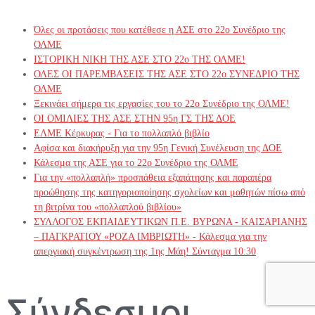
Όλες οι προτάσεις που κατέθεσε η ΑΣΕ στο 22ο Συνέδριο της
ΟΛΜΕ
ΙΣΤΟΡΙΚΗ ΝΙΚΗ ΤΗΣ ΑΣΕ ΣΤΟ 22ο ΤΗΣ ΟΛΜΕ!
ΟΛΕΣ ΟΙ ΠΑΡΕΜΒΑΣΕΙΣ ΤΗΣ ΑΣΕ ΣΤΟ 22ο ΣΥΝΕΔΡΙΟ ΤΗΣ
ΟΛΜΕ
Ξεκινάει σήμερα τις εργασίες του το 22ο Συνέδριο της ΟΛΜΕ!
ΟΙ ΟΜΙΛΙΕΣ ΤΗΣ ΑΣΕ ΣΤΗΝ 95η ΓΣ ΤΗΣ ΔΟΕ
ΕΛΜΕ Κέρκυρας - Για το πολλαπλό βιβλίο
Αφίσα και διακήρυξη για την 95η Γενική Συνέλευση της ΔΟΕ
Κάλεσμα της ΑΣΕ για το 22ο Συνέδριο της ΟΛΜΕ
Για την «πολλαπλή» προσπάθεια εξαπάτησης και παραπέρα
προώθησης της κατηγοριοποίησης σχολείων και μαθητών πίσω από
τη βιτρίνα του «πολλαπλού βιβλίου»
ΣΥΛΛΟΓΟΣ ΕΚΠΑΙΔΕΥΤΙΚΩΝ Π.Ε. ΒΥΡΩΝΑ - ΚΑΙΣΑΡΙΑΝΗΣ
– ΠΑΓΚΡΑΤΙΟΥ «ΡΟΖΑ ΙΜΒΡΙΩΤΗ» - Κάλεσμα για την
απεργιακή συγκέντρωση της 1ης Μάη! Σύνταγμα 10:30
Σύνδεσμοι