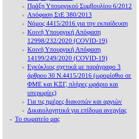
Πράξη Υπουργικού Συμβουλίου 6/2012
Απόφαση ΣτΕ 380/2013
Νόμος 4415/2016 για την εκπαίδευση
Κοινή Υπουργική Απόφαση
12998/232/2020 (COVID-19)
Κοινή Υπουργική Απόφαση
14199/249/2020 (COVID-19)
Εγκύκλιος σχετικά με παράγραφο 3
άρθρου 30 Ν.4415/2016 (ωρομίσθιο σε
ΦΜΕ και ΚΞΓ, πλήρες ωράριο και
υπερωρίες)
Για τις ημέρες διακοπών και αργιών
Δικαιολογητικά για επίδομα ανεργίας
Το σωματείο μας