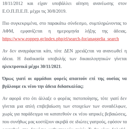
18/11/2012 και είχαν υποβάλλει αίτηση ανανέωσης στον
Ε.Ο.Π.Π.Ε.Π. μέχρι τις 30/8/2019.
Πιο συγκεκριμένα, στο παρακάτω σύνδεσμο, συμπληρώνοντας το
ΑΦΜ, εμφανίζεται η ημερομηνία λήξης της άδειας.
https://www.eoppep.gr/index.php/el/search-for/anaggelia_search
Αν δεν αναγράφεται κάτι, τότε ΔΕΝ χρειάζεται να ανανεωθεί η
άδεια. Η διαδικασία υποβολής των δικαιολογητικών γίνεται
ηλεκτρονικά μέχρι 3
0
/
11
/2021
.
Όμως γιατί οι αρμόδιοι φορείς απαιτούν επί της ουσίας να
βγάλουμε εκ νέου την άδεια διδασκαλίας;
Αν αφορά στο ότι άλλαξε ο φορέας πιστοποίησης, τότε γιατί δεν
γίνεται μια απλή επιβεβαίωση των στοιχείων των συναδέλφων,
χωρίς για παράδειγμα να κατατεθούν εκ νέου ιατρικές βεβαιώσεις,
που συνήθως μας κοστίζουν ακριβά σε ιδιώτες γιατρούς, εφόσον τα