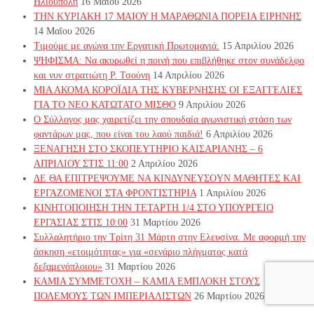
Ηλιούπολη
16 Μαΐου 2026
ΤΗΝ ΚΥΡΙΑΚΗ 17 ΜΑΙΟΥ Η ΜΑΡΑΘΩΝΙΑ ΠΟΡΕΙΑ ΕΙΡΗΝΗΣ
14 Μαΐου 2026
Τιμούμε με αγώνα την Εργατική Πρωτομαγιά.
15 Απριλίου 2026
ΨΗΦΙΣΜΑ: Να ακυρωθεί η ποινή που επιβλήθηκε στον συνάδελφο
και νυν στρατιώτη Ρ. Τσούνη
14 Απριλίου 2026
ΜΙΑ ΑΚΟΜΑ ΚΟΡΟΪΔΙΑ ΤΗΣ ΚΥΒΕΡΝΗΣΗΣ ΟΙ ΕΞΑΓΓΕΛΙΕΣ
ΓΙΑ ΤΟ ΝΕΟ ΚΑΤΩΤΑΤΟ ΜΙΣΘΟ
9 Απριλίου 2026
Ο Σύλλογος μας χαιρετίζει την σπουδαία αγωνιστική στάση των
φαντάρων μας, που είναι του λαού παιδιά!
6 Απριλίου 2026
ΞΕΝΑΓΗΣΗ ΣΤΟ ΣΚΟΠΕΥΤΗΡΙΟ ΚΑΙΣΑΡΙΑΝΗΣ – 6
ΑΠΡΙΛΙΟΥ ΣΤΙΣ 11:00
2 Απριλίου 2026
ΔΕ ΘΑ ΕΠΙΤΡΕΨΟΥΜΕ ΝΑ ΚΙΝΔΥΝΕΥΣOYN ΜΑΘΗΤΕΣ ΚΑΙ
ΕΡΓΑΖΟΜΕΝΟΙ ΣΤΑ ΦΡΟΝΤΙΣΤΗΡΙΑ
1 Απριλίου 2026
ΚΙΝΗΤΟΠΟΙΗΣΗ ΤΗΝ ΤΕΤΑΡΤΗ 1/4 ΣΤΟ ΥΠΟΥΡΓΕΙΟ
ΕΡΓΑΣΙΑΣ ΣΤΙΣ 10:00
31 Μαρτίου 2026
Συλλαλητήριο την Τρίτη 31 Μάρτη στην Ελευσίνα. Με αφορμή την
άσκηση «ετοιμότητας» για «σενάριο πλήγματος κατά
δεξαμενόπλοιου»
31 Μαρτίου 2026
ΚΑΜΙΑ ΣΥΜΜΕΤΟΧΗ – ΚΑΜΙΑ ΕΜΠΛΟΚΗ ΣΤΟΥΣ
ΠΟΛΕΜΟΥΣ ΤΩΝ ΙΜΠΕΡΙΑΛΙΣΤΩΝ
26 Μαρτίου 2026