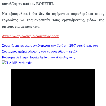
συναδέλφων από τον ΕΟΠΕΠΠ.
Να εξασφαλιστεί ότι δεν θα αφήνονται παραθυράκια στους
εργοδότες να τρομοκρατούν τους εργαζόμενους, μέσω της
ρήτρας για ανεπάρκεια
.
Ανακοίνωση-Άδειες_διδασκαλίας.docx
Πλοήγηση
Συνεχίζουμε με νέα συγκέντρωση την Τετάρτη 28/7 στις 6 μ.μ. στο
Σύνταγμα, ημέρα ψήφισης του νομοσχεδίου – εφιάλτη
Κάλεσμα σε Πεζο-Πορεία Αγώνα και Αλληλεγγύης
άρθρων