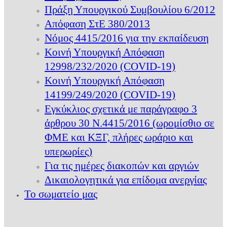
Πράξη Υπουργικού Συμβουλίου 6/2012
Απόφαση ΣτΕ 380/2013
Νόμος 4415/2016 για την εκπαίδευση
Κοινή Υπουργική Απόφαση
12998/232/2020 (COVID-19)
Κοινή Υπουργική Απόφαση
14199/249/2020 (COVID-19)
Εγκύκλιος σχετικά με παράγραφο 3
άρθρου 30 Ν.4415/2016 (ωρομίσθιο σε
ΦΜΕ και ΚΞΓ, πλήρες ωράριο και
υπερωρίες)
Για τις ημέρες διακοπών και αργιών
Δικαιολογητικά για επίδομα ανεργίας
Το σωματείο μας