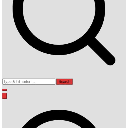
Search
for: