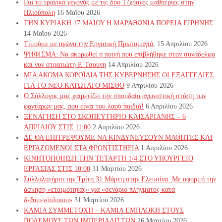
Για το τραγικό γεγονός με τις δύο 17χρονες μαθήτριες στην
Ηλιούπολη
16 Μαΐου 2026
ΤΗΝ ΚΥΡΙΑΚΗ 17 ΜΑΙΟΥ Η ΜΑΡΑΘΩΝΙΑ ΠΟΡΕΙΑ ΕΙΡΗΝΗΣ
14 Μαΐου 2026
Τιμούμε με αγώνα την Εργατική Πρωτομαγιά.
15 Απριλίου 2026
ΨΗΦΙΣΜΑ: Να ακυρωθεί η ποινή που επιβλήθηκε στον συνάδελφο
και νυν στρατιώτη Ρ. Τσούνη
14 Απριλίου 2026
ΜΙΑ ΑΚΟΜΑ ΚΟΡΟΪΔΙΑ ΤΗΣ ΚΥΒΕΡΝΗΣΗΣ ΟΙ ΕΞΑΓΓΕΛΙΕΣ
ΓΙΑ ΤΟ ΝΕΟ ΚΑΤΩΤΑΤΟ ΜΙΣΘΟ
9 Απριλίου 2026
Ο Σύλλογος μας χαιρετίζει την σπουδαία αγωνιστική στάση των
φαντάρων μας, που είναι του λαού παιδιά!
6 Απριλίου 2026
ΞΕΝΑΓΗΣΗ ΣΤΟ ΣΚΟΠΕΥΤΗΡΙΟ ΚΑΙΣΑΡΙΑΝΗΣ – 6
ΑΠΡΙΛΙΟΥ ΣΤΙΣ 11:00
2 Απριλίου 2026
ΔΕ ΘΑ ΕΠΙΤΡΕΨΟΥΜΕ ΝΑ ΚΙΝΔΥΝΕΥΣOYN ΜΑΘΗΤΕΣ ΚΑΙ
ΕΡΓΑΖΟΜΕΝΟΙ ΣΤΑ ΦΡΟΝΤΙΣΤΗΡΙΑ
1 Απριλίου 2026
ΚΙΝΗΤΟΠΟΙΗΣΗ ΤΗΝ ΤΕΤΑΡΤΗ 1/4 ΣΤΟ ΥΠΟΥΡΓΕΙΟ
ΕΡΓΑΣΙΑΣ ΣΤΙΣ 10:00
31 Μαρτίου 2026
Συλλαλητήριο την Τρίτη 31 Μάρτη στην Ελευσίνα. Με αφορμή την
άσκηση «ετοιμότητας» για «σενάριο πλήγματος κατά
δεξαμενόπλοιου»
31 Μαρτίου 2026
ΚΑΜΙΑ ΣΥΜΜΕΤΟΧΗ – ΚΑΜΙΑ ΕΜΠΛΟΚΗ ΣΤΟΥΣ
ΠΟΛΕΜΟΥΣ ΤΩΝ ΙΜΠΕΡΙΑΛΙΣΤΩΝ
26 Μαρτίου 2026