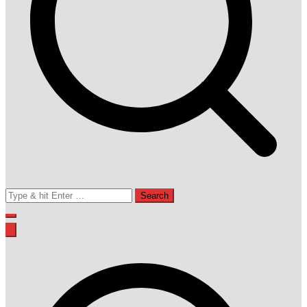
Search
for: