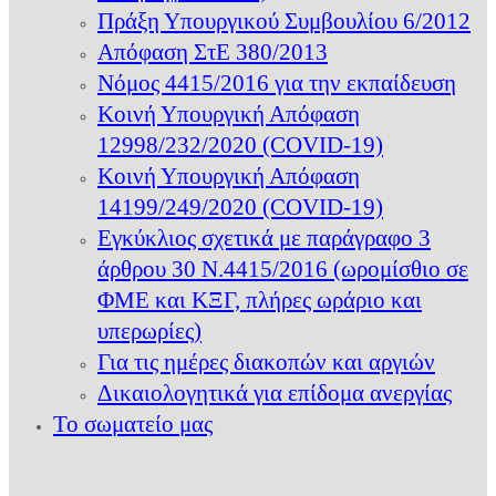
Πράξη Υπουργικού Συμβουλίου 6/2012
Απόφαση ΣτΕ 380/2013
Νόμος 4415/2016 για την εκπαίδευση
Κοινή Υπουργική Απόφαση
12998/232/2020 (COVID-19)
Κοινή Υπουργική Απόφαση
14199/249/2020 (COVID-19)
Εγκύκλιος σχετικά με παράγραφο 3
άρθρου 30 Ν.4415/2016 (ωρομίσθιο σε
ΦΜΕ και ΚΞΓ, πλήρες ωράριο και
υπερωρίες)
Για τις ημέρες διακοπών και αργιών
Δικαιολογητικά για επίδομα ανεργίας
Το σωματείο μας