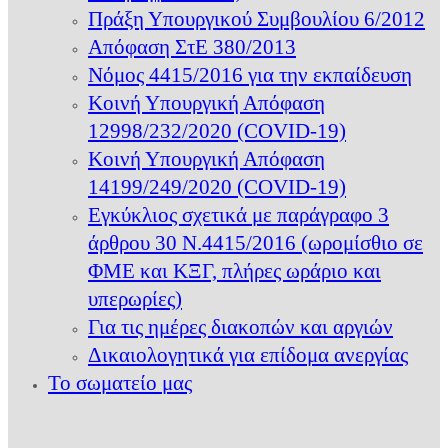
Πράξη Υπουργικού Συμβουλίου 6/2012
Απόφαση ΣτΕ 380/2013
Νόμος 4415/2016 για την εκπαίδευση
Κοινή Υπουργική Απόφαση
12998/232/2020 (COVID-19)
Κοινή Υπουργική Απόφαση
14199/249/2020 (COVID-19)
Εγκύκλιος σχετικά με παράγραφο 3
άρθρου 30 Ν.4415/2016 (ωρομίσθιο σε
ΦΜΕ και ΚΞΓ, πλήρες ωράριο και
υπερωρίες)
Για τις ημέρες διακοπών και αργιών
Δικαιολογητικά για επίδομα ανεργίας
Το σωματείο μας