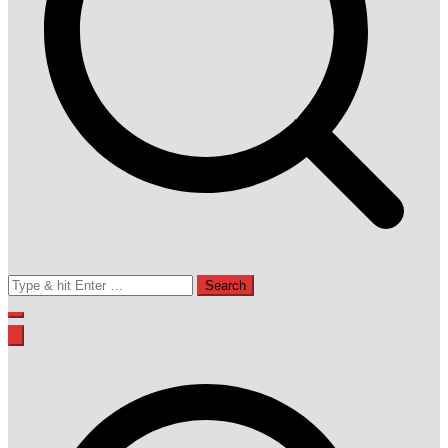
Search
for: