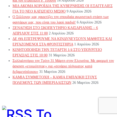
και νυν στρατιώτη Ρ. Τσούνη
14 Απριλίου 2026
ΜΙΑ ΑΚΟΜΑ ΚΟΡΟΪΔΙΑ ΤΗΣ ΚΥΒΕΡΝΗΣΗΣ ΟΙ ΕΞΑΓΓΕΛΙΕΣ
ΓΙΑ ΤΟ ΝΕΟ ΚΑΤΩΤΑΤΟ ΜΙΣΘΟ
9 Απριλίου 2026
Ο Σύλλογος μας χαιρετίζει την σπουδαία αγωνιστική στάση των
φαντάρων μας, που είναι του λαού παιδιά!
6 Απριλίου 2026
ΞΕΝΑΓΗΣΗ ΣΤΟ ΣΚΟΠΕΥΤΗΡΙΟ ΚΑΙΣΑΡΙΑΝΗΣ – 6
ΑΠΡΙΛΙΟΥ ΣΤΙΣ 11:00
2 Απριλίου 2026
ΔΕ ΘΑ ΕΠΙΤΡΕΨΟΥΜΕ ΝΑ ΚΙΝΔΥΝΕΥΣOYN ΜΑΘΗΤΕΣ ΚΑΙ
ΕΡΓΑΖΟΜΕΝΟΙ ΣΤΑ ΦΡΟΝΤΙΣΤΗΡΙΑ
1 Απριλίου 2026
ΚΙΝΗΤΟΠΟΙΗΣΗ ΤΗΝ ΤΕΤΑΡΤΗ 1/4 ΣΤΟ ΥΠΟΥΡΓΕΙΟ
ΕΡΓΑΣΙΑΣ ΣΤΙΣ 10:00
31 Μαρτίου 2026
Συλλαλητήριο την Τρίτη 31 Μάρτη στην Ελευσίνα. Με αφορμή την
άσκηση «ετοιμότητας» για «σενάριο πλήγματος κατά
δεξαμενόπλοιου»
31 Μαρτίου 2026
ΚΑΜΙΑ ΣΥΜΜΕΤΟΧΗ – ΚΑΜΙΑ ΕΜΠΛΟΚΗ ΣΤΟΥΣ
ΠΟΛΕΜΟΥΣ ΤΩΝ ΙΜΠΕΡΙΑΛΙΣΤΩΝ
26 Μαρτίου 2026
Το