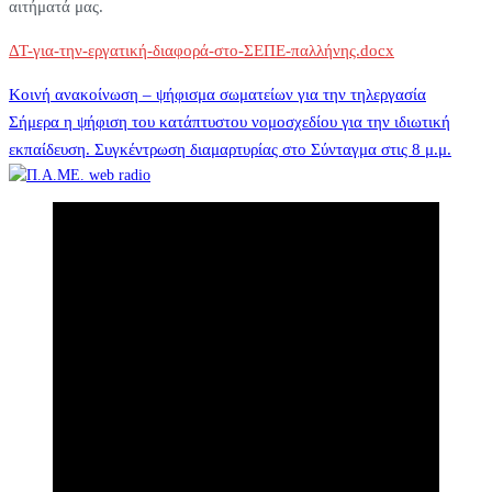
αιτήματά μας.
ΔΤ-για-την-εργατική-διαφορά-στο-ΣΕΠΕ-παλλήνης.docx
Πλοήγηση
Κοινή ανακοίνωση – ψήφισμα σωματείων για την τηλεργασία
Σήμερα η ψήφιση του κατάπτυστου νομοσχεδίου για την ιδιωτική
εκπαίδευση. Συγκέντρωση διαμαρτυρίας στο Σύνταγμα στις 8 μ.μ.
άρθρων