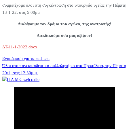
συμμετέχομε όλοι στη συγκέντρωση στο υπουργείο υγείας την Πέμπτη
13-1-22, στις 5:00μμ
Διαλέγουμε τον δρόμο του αγώνα, της ανατροπής!
Διεκδικούμε όσα μας αξίζουν!
ΔΤ-11-1-2022.docx
Πλοήγηση
Ενημέρωση για τα self-test
Όλοι στο πανεκπαιδευτικό συλλαλητήριο στα Προπύλαια, την Πέμπτη
20/1, στις 12:30μ.μ.
άρθρων