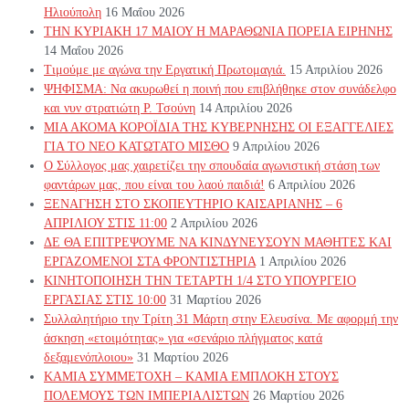
Ηλιούπολη
16 Μαΐου 2026
ΤΗΝ ΚΥΡΙΑΚΗ 17 ΜΑΙΟΥ Η ΜΑΡΑΘΩΝΙΑ ΠΟΡΕΙΑ ΕΙΡΗΝΗΣ
14 Μαΐου 2026
Τιμούμε με αγώνα την Εργατική Πρωτομαγιά.
15 Απριλίου 2026
ΨΗΦΙΣΜΑ: Να ακυρωθεί η ποινή που επιβλήθηκε στον συνάδελφο
και νυν στρατιώτη Ρ. Τσούνη
14 Απριλίου 2026
ΜΙΑ ΑΚΟΜΑ ΚΟΡΟΪΔΙΑ ΤΗΣ ΚΥΒΕΡΝΗΣΗΣ ΟΙ ΕΞΑΓΓΕΛΙΕΣ
ΓΙΑ ΤΟ ΝΕΟ ΚΑΤΩΤΑΤΟ ΜΙΣΘΟ
9 Απριλίου 2026
Ο Σύλλογος μας χαιρετίζει την σπουδαία αγωνιστική στάση των
φαντάρων μας, που είναι του λαού παιδιά!
6 Απριλίου 2026
ΞΕΝΑΓΗΣΗ ΣΤΟ ΣΚΟΠΕΥΤΗΡΙΟ ΚΑΙΣΑΡΙΑΝΗΣ – 6
ΑΠΡΙΛΙΟΥ ΣΤΙΣ 11:00
2 Απριλίου 2026
ΔΕ ΘΑ ΕΠΙΤΡΕΨΟΥΜΕ ΝΑ ΚΙΝΔΥΝΕΥΣOYN ΜΑΘΗΤΕΣ ΚΑΙ
ΕΡΓΑΖΟΜΕΝΟΙ ΣΤΑ ΦΡΟΝΤΙΣΤΗΡΙΑ
1 Απριλίου 2026
ΚΙΝΗΤΟΠΟΙΗΣΗ ΤΗΝ ΤΕΤΑΡΤΗ 1/4 ΣΤΟ ΥΠΟΥΡΓΕΙΟ
ΕΡΓΑΣΙΑΣ ΣΤΙΣ 10:00
31 Μαρτίου 2026
Συλλαλητήριο την Τρίτη 31 Μάρτη στην Ελευσίνα. Με αφορμή την
άσκηση «ετοιμότητας» για «σενάριο πλήγματος κατά
δεξαμενόπλοιου»
31 Μαρτίου 2026
ΚΑΜΙΑ ΣΥΜΜΕΤΟΧΗ – ΚΑΜΙΑ ΕΜΠΛΟΚΗ ΣΤΟΥΣ
ΠΟΛΕΜΟΥΣ ΤΩΝ ΙΜΠΕΡΙΑΛΙΣΤΩΝ
26 Μαρτίου 2026