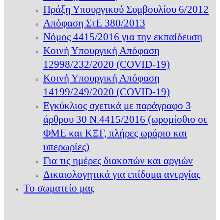
Πράξη Υπουργικού Συμβουλίου 6/2012
Απόφαση ΣτΕ 380/2013
Νόμος 4415/2016 για την εκπαίδευση
Κοινή Υπουργική Απόφαση
12998/232/2020 (COVID-19)
Κοινή Υπουργική Απόφαση
14199/249/2020 (COVID-19)
Εγκύκλιος σχετικά με παράγραφο 3
άρθρου 30 Ν.4415/2016 (ωρομίσθιο σε
ΦΜΕ και ΚΞΓ, πλήρες ωράριο και
υπερωρίες)
Για τις ημέρες διακοπών και αργιών
Δικαιολογητικά για επίδομα ανεργίας
Το σωματείο μας