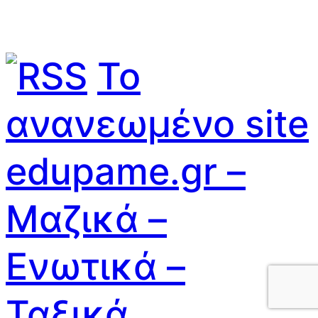
Το
ανανεωμένο site
edupame.gr –
Μαζικά –
Ενωτικά –
Ταξικά