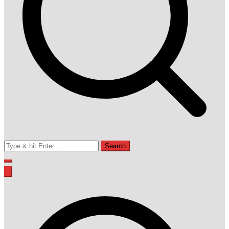
Search
for: