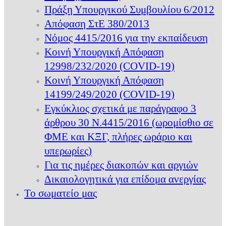
Πράξη Υπουργικού Συμβουλίου 6/2012
Απόφαση ΣτΕ 380/2013
Νόμος 4415/2016 για την εκπαίδευση
Κοινή Υπουργική Απόφαση
12998/232/2020 (COVID-19)
Κοινή Υπουργική Απόφαση
14199/249/2020 (COVID-19)
Εγκύκλιος σχετικά με παράγραφο 3
άρθρου 30 Ν.4415/2016 (ωρομίσθιο σε
ΦΜΕ και ΚΞΓ, πλήρες ωράριο και
υπερωρίες)
Για τις ημέρες διακοπών και αργιών
Δικαιολογητικά για επίδομα ανεργίας
Το σωματείο μας