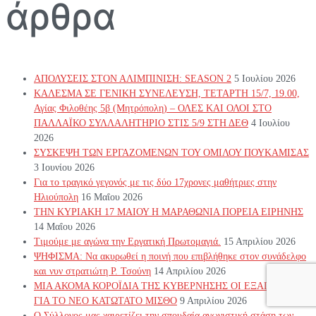
άρθρα
ΑΠΟΛΥΣΕΙΣ ΣΤΟΝ ΑΛΙΜΠΙΝΙΣΗ: SEASON 2
5 Ιουλίου 2026
ΚΑΛΕΣΜΑ ΣΕ ΓΕΝΙΚΗ ΣΥΝΕΛΕΥΣΗ, ΤΕΤΑΡΤΗ 15/7, 19.00,
Αγίας Φιλοθέης 5β (Μητρόπολη) – ΟΛΕΣ ΚΑΙ ΟΛΟΙ ΣΤΟ
ΠΑΛΛΑΪΚΟ ΣΥΛΛΑΛΗΤΗΡΙΟ ΣΤΙΣ 5/9 ΣΤΗ ΔΕΘ
4 Ιουλίου
2026
ΣΥΣΚΕΨΗ ΤΩΝ ΕΡΓΑΖΟΜΕΝΩΝ ΤΟΥ ΟΜΙΛΟΥ ΠΟΥΚΑΜΙΣΑΣ
3 Ιουνίου 2026
Για το τραγικό γεγονός με τις δύο 17χρονες μαθήτριες στην
Ηλιούπολη
16 Μαΐου 2026
ΤΗΝ ΚΥΡΙΑΚΗ 17 ΜΑΙΟΥ Η ΜΑΡΑΘΩΝΙΑ ΠΟΡΕΙΑ ΕΙΡΗΝΗΣ
14 Μαΐου 2026
Τιμούμε με αγώνα την Εργατική Πρωτομαγιά.
15 Απριλίου 2026
ΨΗΦΙΣΜΑ: Να ακυρωθεί η ποινή που επιβλήθηκε στον συνάδελφο
και νυν στρατιώτη Ρ. Τσούνη
14 Απριλίου 2026
ΜΙΑ ΑΚΟΜΑ ΚΟΡΟΪΔΙΑ ΤΗΣ ΚΥΒΕΡΝΗΣΗΣ ΟΙ ΕΞΑΓΓΕΛΙΕΣ
ΓΙΑ ΤΟ ΝΕΟ ΚΑΤΩΤΑΤΟ ΜΙΣΘΟ
9 Απριλίου 2026
Ο Σύλλογος μας χαιρετίζει την σπουδαία αγωνιστική στάση των