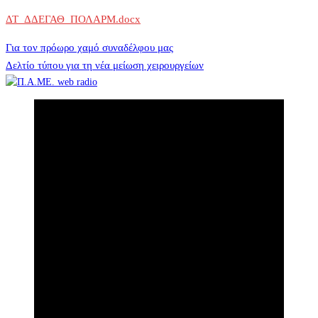
ΔΤ_ΔΔΕΓΑΘ_ΠΟΛΑΡΜ.docx
Πλοήγηση
Για τον πρόωρο χαμό συναδέλφου μας
Δελτίο τύπου για τη νέα μείωση χειρουργείων
άρθρων