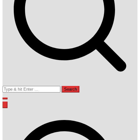
Search
for: