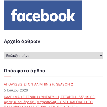
Αρχείο άρθρων
Α
ρ
χ
ε
Πρόσφατα άρθρα
ί
ο
ά
ΑΠΟΛΥΣΕΙΣ ΣΤΟΝ ΑΛΙΜΠΙΝΙΣΗ: SEASON 2
ρ
5 Ιουλίου 2026
θ
ΚΑΛΕΣΜΑ ΣΕ ΓΕΝΙΚΗ ΣΥΝΕΛΕΥΣΗ, ΤΕΤΑΡΤΗ 15/7, 19.00,
ρ
Αγίας Φιλοθέης 5β (Μητρόπολη) – ΟΛΕΣ ΚΑΙ ΟΛΟΙ ΣΤΟ
ω
ΠΑΛΛΑΪΚΟ ΣΥΛΛΑΛΗΤΗΡΙΟ ΣΤΙΣ 5/9 ΣΤΗ ΔΕΘ