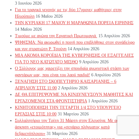
3 Ιουνίου 2026
Για το τραγικό γεγονός με τις δύο 17χρονες μαθήτριες στην
Ηλιούπολη
16 Μαΐου 2026
ΤΗΝ ΚΥΡΙΑΚΗ 17 ΜΑΙΟΥ Η ΜΑΡΑΘΩΝΙΑ ΠΟΡΕΙΑ ΕΙΡΗΝΗΣ
14 Μαΐου 2026
Τιμούμε με αγώνα την Εργατική Πρωτομαγιά.
15 Απριλίου 2026
ΨΗΦΙΣΜΑ: Να ακυρωθεί η ποινή που επιβλήθηκε στον συνάδελφο
και νυν στρατιώτη Ρ. Τσούνη
14 Απριλίου 2026
ΜΙΑ ΑΚΟΜΑ ΚΟΡΟΪΔΙΑ ΤΗΣ ΚΥΒΕΡΝΗΣΗΣ ΟΙ ΕΞΑΓΓΕΛΙΕΣ
ΓΙΑ ΤΟ ΝΕΟ ΚΑΤΩΤΑΤΟ ΜΙΣΘΟ
9 Απριλίου 2026
Ο Σύλλογος μας χαιρετίζει την σπουδαία αγωνιστική στάση των
φαντάρων μας, που είναι του λαού παιδιά!
6 Απριλίου 2026
ΞΕΝΑΓΗΣΗ ΣΤΟ ΣΚΟΠΕΥΤΗΡΙΟ ΚΑΙΣΑΡΙΑΝΗΣ – 6
ΑΠΡΙΛΙΟΥ ΣΤΙΣ 11:00
2 Απριλίου 2026
ΔΕ ΘΑ ΕΠΙΤΡΕΨΟΥΜΕ ΝΑ ΚΙΝΔΥΝΕΥΣOYN ΜΑΘΗΤΕΣ ΚΑΙ
ΕΡΓΑΖΟΜΕΝΟΙ ΣΤΑ ΦΡΟΝΤΙΣΤΗΡΙΑ
1 Απριλίου 2026
ΚΙΝΗΤΟΠΟΙΗΣΗ ΤΗΝ ΤΕΤΑΡΤΗ 1/4 ΣΤΟ ΥΠΟΥΡΓΕΙΟ
ΕΡΓΑΣΙΑΣ ΣΤΙΣ 10:00
31 Μαρτίου 2026
Συλλαλητήριο την Τρίτη 31 Μάρτη στην Ελευσίνα. Με αφορμή την
άσκηση «ετοιμότητας» για «σενάριο πλήγματος κατά
δεξαμενόπλοιου»
31 Μαρτίου 2026