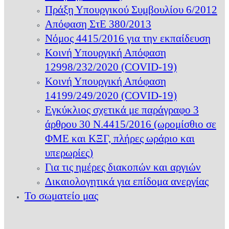
Πράξη Υπουργικού Συμβουλίου 6/2012
Απόφαση ΣτΕ 380/2013
Νόμος 4415/2016 για την εκπαίδευση
Κοινή Υπουργική Απόφαση
12998/232/2020 (COVID-19)
Κοινή Υπουργική Απόφαση
14199/249/2020 (COVID-19)
Εγκύκλιος σχετικά με παράγραφο 3
άρθρου 30 Ν.4415/2016 (ωρομίσθιο σε
ΦΜΕ και ΚΞΓ, πλήρες ωράριο και
υπερωρίες)
Για τις ημέρες διακοπών και αργιών
Δικαιολογητικά για επίδομα ανεργίας
Το σωματείο μας