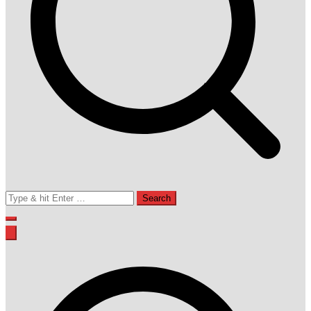
Search
for: