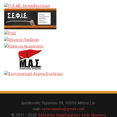
Διεύθυνση: Γερανίου 28, 10552 Αθήνα | e-
mail:
vyrwnasedu@gmail.com
© 2011 - 2026
Σύλλογος Εργαζομένων στην Ιδιωτική