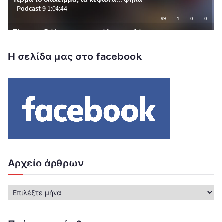
Η σελίδα μας στο facebook
Αρχείο άρθρων
Α
ρ
χ
ε