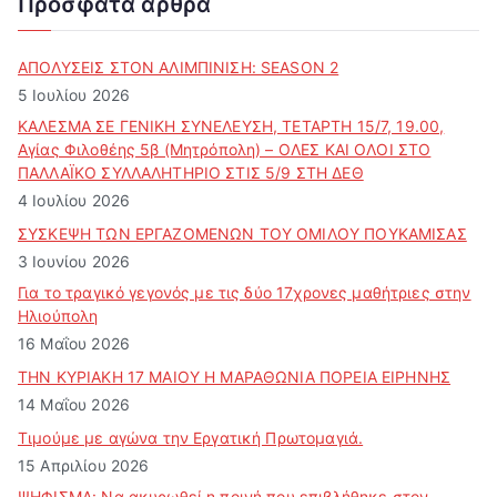
Πρόσφατα άρθρα
ί
ο
ά
ΑΠΟΛΥΣΕΙΣ ΣΤΟΝ ΑΛΙΜΠΙΝΙΣΗ: SEASON 2
ρ
5 Ιουλίου 2026
θ
ΚΑΛΕΣΜΑ ΣΕ ΓΕΝΙΚΗ ΣΥΝΕΛΕΥΣΗ, ΤΕΤΑΡΤΗ 15/7, 19.00,
ρ
Αγίας Φιλοθέης 5β (Μητρόπολη) – ΟΛΕΣ ΚΑΙ ΟΛΟΙ ΣΤΟ
ω
ΠΑΛΛΑΪΚΟ ΣΥΛΛΑΛΗΤΗΡΙΟ ΣΤΙΣ 5/9 ΣΤΗ ΔΕΘ
ν
4 Ιουλίου 2026
ΣΥΣΚΕΨΗ ΤΩΝ ΕΡΓΑΖΟΜΕΝΩΝ ΤΟΥ ΟΜΙΛΟΥ ΠΟΥΚΑΜΙΣΑΣ
3 Ιουνίου 2026
Για το τραγικό γεγονός με τις δύο 17χρονες μαθήτριες στην
Ηλιούπολη
16 Μαΐου 2026
ΤΗΝ ΚΥΡΙΑΚΗ 17 ΜΑΙΟΥ Η ΜΑΡΑΘΩΝΙΑ ΠΟΡΕΙΑ ΕΙΡΗΝΗΣ
14 Μαΐου 2026
Τιμούμε με αγώνα την Εργατική Πρωτομαγιά.
15 Απριλίου 2026
ΨΗΦΙΣΜΑ: Να ακυρωθεί η ποινή που επιβλήθηκε στον