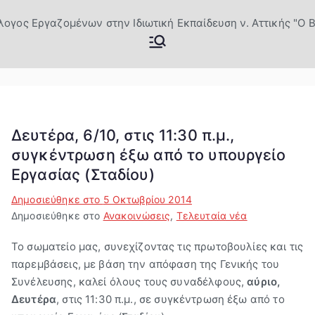
Μετάβαση
στο
Σύλλογος
Επίσημη Ιστοσελίδα του
περιεχόμενο
Σωματείου Ιδιωτικών
Εργαζομέν
εκπαιδευτικών Βύρωνας
ων στην
Δευτέρα, 6/10, στις 11:30 π.μ.,
Ιδιωτική
συγκέντρωση έξω από το υπουργείο
Εργασίας (Σταδίου)
Εκπαίδευσ
Δημοσιεύθηκε στο
5 Οκτωβρίου 2014
Δημοσιεύθηκε στο
Ανακοινώσεις
,
Τελευταία νέα
η ν.
Το σωματείο μας, συνεχίζοντας τις πρωτοβουλίες και τις
Αττικής "Ο
παρεμβάσεις, με βάση την απόφαση της Γενικής του
Συνέλευσης, καλεί όλους τους συναδέλφους,
αύριο,
Βύρων"
Δευτέρα
, στις 11:30 π.μ., σε συγκέντρωση έξω από το