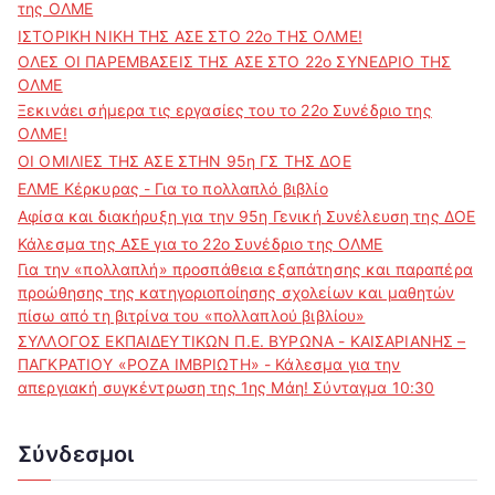
της ΟΛΜΕ
ΙΣΤΟΡΙΚΗ ΝΙΚΗ ΤΗΣ ΑΣΕ ΣΤΟ 22ο ΤΗΣ ΟΛΜΕ!
ΟΛΕΣ ΟΙ ΠΑΡΕΜΒΑΣΕΙΣ ΤΗΣ ΑΣΕ ΣΤΟ 22ο ΣΥΝΕΔΡΙΟ ΤΗΣ
ΟΛΜΕ
Ξεκινάει σήμερα τις εργασίες του το 22ο Συνέδριο της
ΟΛΜΕ!
ΟΙ ΟΜΙΛΙΕΣ ΤΗΣ ΑΣΕ ΣΤΗΝ 95η ΓΣ ΤΗΣ ΔΟΕ
ΕΛΜΕ Κέρκυρας - Για το πολλαπλό βιβλίο
Αφίσα και διακήρυξη για την 95η Γενική Συνέλευση της ΔΟΕ
Κάλεσμα της ΑΣΕ για το 22ο Συνέδριο της ΟΛΜΕ
Για την «πολλαπλή» προσπάθεια εξαπάτησης και παραπέρα
προώθησης της κατηγοριοποίησης σχολείων και μαθητών
πίσω από τη βιτρίνα του «πολλαπλού βιβλίου»
ΣΥΛΛΟΓΟΣ ΕΚΠΑΙΔΕΥΤΙΚΩΝ Π.Ε. ΒΥΡΩΝΑ - ΚΑΙΣΑΡΙΑΝΗΣ –
ΠΑΓΚΡΑΤΙΟΥ «ΡΟΖΑ ΙΜΒΡΙΩΤΗ» - Κάλεσμα για την
απεργιακή συγκέντρωση της 1ης Μάη! Σύνταγμα 10:30
Σύνδεσμοι