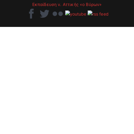
Εκπαίδευση ν. Αττικής «ο Βύρων»