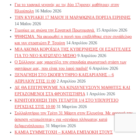
Για το τραγικό γεγονός με τις δύο 17χρονες μαθήτριες στην
Ηλιούπολη
16 Μαΐου 2026
ΤΗΝ ΚΥΡΙΑΚΗ 17 ΜΑΙΟΥ Η ΜΑΡΑΘΩΝΙΑ ΠΟΡΕΙΑ ΕΙΡΗΝΗΣ
14 Μαΐου 2026
Τιμούμε με αγώνα την Εργατική Πρωτομαγιά.
15 Απριλίου 2026
ΨΗΦΙΣΜΑ: Να ακυρωθεί η ποινή που επιβλήθηκε στον συνάδελφο
και νυν στρατιώτη Ρ. Τσούνη
14 Απριλίου 2026
ΜΙΑ ΑΚΟΜΑ ΚΟΡΟΪΔΙΑ ΤΗΣ ΚΥΒΕΡΝΗΣΗΣ ΟΙ ΕΞΑΓΓΕΛΙΕΣ
ΓΙΑ ΤΟ ΝΕΟ ΚΑΤΩΤΑΤΟ ΜΙΣΘΟ
9 Απριλίου 2026
Ο Σύλλογος μας χαιρετίζει την σπουδαία αγωνιστική στάση των
φαντάρων μας, που είναι του λαού παιδιά!
6 Απριλίου 2026
ΞΕΝΑΓΗΣΗ ΣΤΟ ΣΚΟΠΕΥΤΗΡΙΟ ΚΑΙΣΑΡΙΑΝΗΣ – 6
ΑΠΡΙΛΙΟΥ ΣΤΙΣ 11:00
2 Απριλίου 2026
ΔΕ ΘΑ ΕΠΙΤΡΕΨΟΥΜΕ ΝΑ ΚΙΝΔΥΝΕΥΣOYN ΜΑΘΗΤΕΣ ΚΑΙ
ΕΡΓΑΖΟΜΕΝΟΙ ΣΤΑ ΦΡΟΝΤΙΣΤΗΡΙΑ
1 Απριλίου 2026
ΚΙΝΗΤΟΠΟΙΗΣΗ ΤΗΝ ΤΕΤΑΡΤΗ 1/4 ΣΤΟ ΥΠΟΥΡΓΕΙΟ
ΕΡΓΑΣΙΑΣ ΣΤΙΣ 10:00
31 Μαρτίου 2026
Συλλαλητήριο την Τρίτη 31 Μάρτη στην Ελευσίνα. Με αφορμή την
άσκηση «ετοιμότητας» για «σενάριο πλήγματος κατά
δεξαμενόπλοιου»
31 Μαρτίου 2026
ΚΑΜΙΑ ΣΥΜΜΕΤΟΧΗ – ΚΑΜΙΑ ΕΜΠΛΟΚΗ ΣΤΟΥΣ