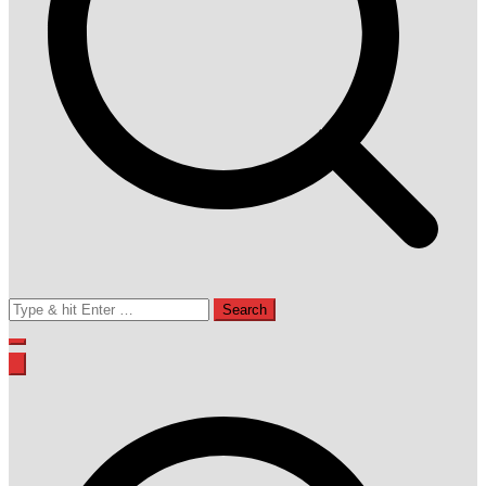
Search
for: