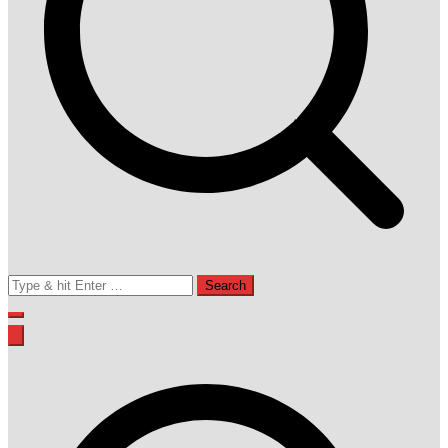
Search
for: