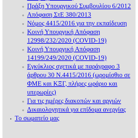
Πράξη Υπουργικού Συμβουλίου 6/2012
Απόφαση ΣτΕ 380/2013
Νόμος 4415/2016 για την εκπαίδευση
Κοινή Υπουργική Απόφαση
12998/232/2020 (COVID-19)
Κοινή Υπουργική Απόφαση
14199/249/2020 (COVID-19)
Εγκύκλιος σχετικά με παράγραφο 3
άρθρου 30 Ν.4415/2016 (ωρομίσθιο σε
ΦΜΕ και ΚΞΓ, πλήρες ωράριο και
υπερωρίες)
Για τις ημέρες διακοπών και αργιών
Δικαιολογητικά για επίδομα ανεργίας
Το σωματείο μας