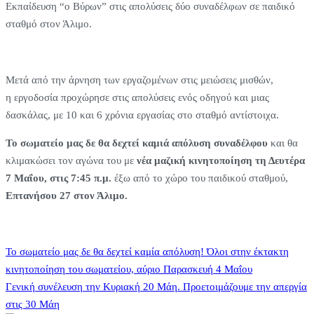
Εκπαίδευση “ο Βύρων” στις απολύσεις δύο συναδέλφων σε παιδικό
σταθμό στον Άλιμο.
Μετά από την άρνηση των εργαζομένων στις μειώσεις μισθών,
η εργοδοσία προχώρησε στις απολύσεις ενός οδηγού και μιας
δασκάλας, με 10 και 6 χρόνια εργασίας στο σταθμό αντίστοιχα.
Το σωματείο μας δε θα δεχτεί καμιά απόλυση συναδέλφου
και θα
κλιμακώσει τον αγώνα του με
νέα μαζική κινητοποίηση τη Δευτέρα
7 Μαΐου, στις 7:45 π.μ.
έξω από το χώρο του παιδικού σταθμού,
Επτανήσου 27 στον Άλιμο.
Πλοήγηση
Το σωματείο μας δε θα δεχτεί καμία απόλυση! Όλοι στην έκτακτη
κινητοποίηση του σωματείου, αύριο Παρασκευή 4 Μαΐου
Γενική συνέλευση την Κυριακή 20 Μάη. Προετοιμάζουμε την απεργία
άρθρων
στις 30 Μάη