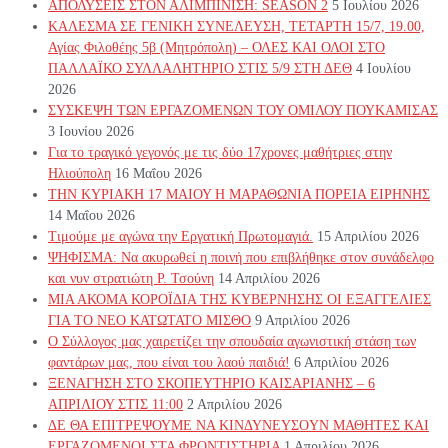
ΑΠΟΛΥΣΕΙΣ ΣΤΟΝ ΑΛΙΜΠΙΝΙΣΗ: SEASON 2
5 Ιουλίου 2026
ΚΑΛΕΣΜΑ ΣΕ ΓΕΝΙΚΗ ΣΥΝΕΛΕΥΣΗ, ΤΕΤΑΡΤΗ 15/7, 19.00,
Αγίας Φιλοθέης 5β (Μητρόπολη) – ΟΛΕΣ ΚΑΙ ΟΛΟΙ ΣΤΟ
ΠΑΛΛΑΪΚΟ ΣΥΛΛΑΛΗΤΗΡΙΟ ΣΤΙΣ 5/9 ΣΤΗ ΔΕΘ
4 Ιουλίου
2026
ΣΥΣΚΕΨΗ ΤΩΝ ΕΡΓΑΖΟΜΕΝΩΝ ΤΟΥ ΟΜΙΛΟΥ ΠΟΥΚΑΜΙΣΑΣ
3 Ιουνίου 2026
Για το τραγικό γεγονός με τις δύο 17χρονες μαθήτριες στην
Ηλιούπολη
16 Μαΐου 2026
ΤΗΝ ΚΥΡΙΑΚΗ 17 ΜΑΙΟΥ Η ΜΑΡΑΘΩΝΙΑ ΠΟΡΕΙΑ ΕΙΡΗΝΗΣ
14 Μαΐου 2026
Τιμούμε με αγώνα την Εργατική Πρωτομαγιά.
15 Απριλίου 2026
ΨΗΦΙΣΜΑ: Να ακυρωθεί η ποινή που επιβλήθηκε στον συνάδελφο
και νυν στρατιώτη Ρ. Τσούνη
14 Απριλίου 2026
ΜΙΑ ΑΚΟΜΑ ΚΟΡΟΪΔΙΑ ΤΗΣ ΚΥΒΕΡΝΗΣΗΣ ΟΙ ΕΞΑΓΓΕΛΙΕΣ
ΓΙΑ ΤΟ ΝΕΟ ΚΑΤΩΤΑΤΟ ΜΙΣΘΟ
9 Απριλίου 2026
Ο Σύλλογος μας χαιρετίζει την σπουδαία αγωνιστική στάση των
φαντάρων μας, που είναι του λαού παιδιά!
6 Απριλίου 2026
ΞΕΝΑΓΗΣΗ ΣΤΟ ΣΚΟΠΕΥΤΗΡΙΟ ΚΑΙΣΑΡΙΑΝΗΣ – 6
ΑΠΡΙΛΙΟΥ ΣΤΙΣ 11:00
2 Απριλίου 2026
ΔΕ ΘΑ ΕΠΙΤΡΕΨΟΥΜΕ ΝΑ ΚΙΝΔΥΝΕΥΣOYN ΜΑΘΗΤΕΣ ΚΑΙ
ΕΡΓΑΖΟΜΕΝΟΙ ΣΤΑ ΦΡΟΝΤΙΣΤΗΡΙΑ
1 Απριλίου 2026