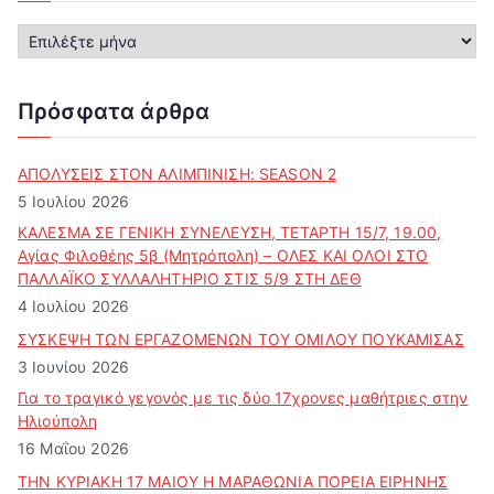
Α
ρ
χ
ε
Πρόσφατα άρθρα
ί
ο
ά
ΑΠΟΛΥΣΕΙΣ ΣΤΟΝ ΑΛΙΜΠΙΝΙΣΗ: SEASON 2
ρ
5 Ιουλίου 2026
θ
ΚΑΛΕΣΜΑ ΣΕ ΓΕΝΙΚΗ ΣΥΝΕΛΕΥΣΗ, ΤΕΤΑΡΤΗ 15/7, 19.00,
ρ
Αγίας Φιλοθέης 5β (Μητρόπολη) – ΟΛΕΣ ΚΑΙ ΟΛΟΙ ΣΤΟ
ω
ΠΑΛΛΑΪΚΟ ΣΥΛΛΑΛΗΤΗΡΙΟ ΣΤΙΣ 5/9 ΣΤΗ ΔΕΘ
ν
4 Ιουλίου 2026
ΣΥΣΚΕΨΗ ΤΩΝ ΕΡΓΑΖΟΜΕΝΩΝ ΤΟΥ ΟΜΙΛΟΥ ΠΟΥΚΑΜΙΣΑΣ
3 Ιουνίου 2026
Για το τραγικό γεγονός με τις δύο 17χρονες μαθήτριες στην
Ηλιούπολη
16 Μαΐου 2026
ΤΗΝ ΚΥΡΙΑΚΗ 17 ΜΑΙΟΥ Η ΜΑΡΑΘΩΝΙΑ ΠΟΡΕΙΑ ΕΙΡΗΝΗΣ