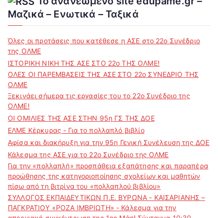
Το ανανεωμένο site edupame.gr –
Μαζικά – Ενωτικά – Ταξικά
Όλες οι προτάσεις που κατέθεσε η ΑΣΕ στο 22ο Συνέδριο
της ΟΛΜΕ
ΙΣΤΟΡΙΚΗ ΝΙΚΗ ΤΗΣ ΑΣΕ ΣΤΟ 22ο ΤΗΣ ΟΛΜΕ!
ΟΛΕΣ ΟΙ ΠΑΡΕΜΒΑΣΕΙΣ ΤΗΣ ΑΣΕ ΣΤΟ 22ο ΣΥΝΕΔΡΙΟ ΤΗΣ
ΟΛΜΕ
Ξεκινάει σήμερα τις εργασίες του το 22ο Συνέδριο της
ΟΛΜΕ!
ΟΙ ΟΜΙΛΙΕΣ ΤΗΣ ΑΣΕ ΣΤΗΝ 95η ΓΣ ΤΗΣ ΔΟΕ
ΕΛΜΕ Κέρκυρας - Για το πολλαπλό βιβλίο
Αφίσα και διακήρυξη για την 95η Γενική Συνέλευση της ΔΟΕ
Κάλεσμα της ΑΣΕ για το 22ο Συνέδριο της ΟΛΜΕ
Για την «πολλαπλή» προσπάθεια εξαπάτησης και παραπέρα
προώθησης της κατηγοριοποίησης σχολείων και μαθητών
πίσω από τη βιτρίνα του «πολλαπλού βιβλίου»
ΣΥΛΛΟΓΟΣ ΕΚΠΑΙΔΕΥΤΙΚΩΝ Π.Ε. ΒΥΡΩΝΑ - ΚΑΙΣΑΡΙΑΝΗΣ –
ΠΑΓΚΡΑΤΙΟΥ «ΡΟΖΑ ΙΜΒΡΙΩΤΗ» - Κάλεσμα για την
απεργιακή συγκέντρωση της 1ης Μάη! Σύνταγμα 10:30