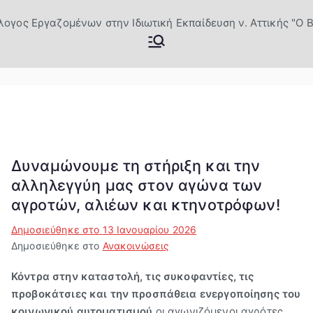
Μετάβαση
στο
Σύλλογος
Επίσημη Ιστοσελίδα του
περιεχόμενο
Σωματείου Ιδιωτικών
Εργαζομέν
εκπαιδευτικών Βύρωνας
ων στην
Ιδιωτική
Δυναμώνουμε τη στήριξη και την
αλληλεγγύη μας στον αγώνα των
Εκπαίδευσ
αγροτών, αλιέων και κτηνοτρόφων!
η ν.
Δημοσιεύθηκε στο
13 Ιανουαρίου 2026
Δημοσιεύθηκε στο
Ανακοινώσεις
Αττικής "Ο
Κόντρα στην καταστολή, τις συκοφαντίες, τις
Βύρων"
προβοκάτσιες και την προσπάθεια ενεργοποίησης του
κοινωνικού αυτοματισμού
οι αγωνιζόμενοι αγρότες,