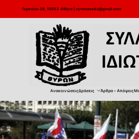
Μετάβαση
Γερανίου 28, 10552 Αθήνα |
vyrwnasedu@gmail.com
στο
περιεχόμενο
Ανακοινώσεις
Δράσεις
Άρθρα – Απόψεις
Μα