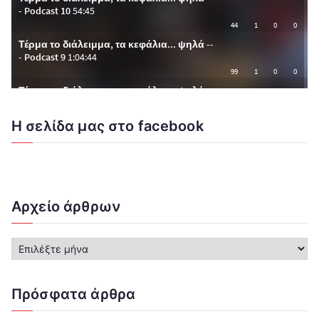
Η σελίδα μας στο facebook
Αρχείο άρθρων
Α
ρ
χ
ε
Πρόσφατα άρθρα
ί