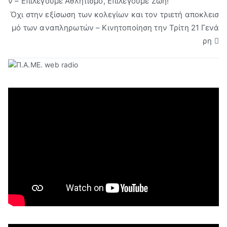
ν – Επιλέγουμε Αθλητισμό, Επιλέγουμε Ζωή!”
άρθρων
Όχι στην εξίσωση των κολεγίων και τον τριετή αποκλεισ
μό των αναπληρωτών – Κινητοποίηση την Τρίτη 21 Γενά
ρη