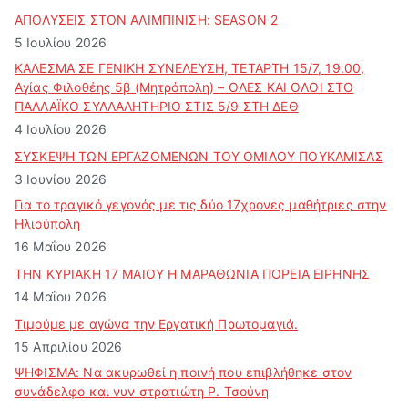
ο
ά
ΑΠΟΛΥΣΕΙΣ ΣΤΟΝ ΑΛΙΜΠΙΝΙΣΗ: SEASON 2
ρ
5 Ιουλίου 2026
θ
ΚΑΛΕΣΜΑ ΣΕ ΓΕΝΙΚΗ ΣΥΝΕΛΕΥΣΗ, ΤΕΤΑΡΤΗ 15/7, 19.00,
ρ
Αγίας Φιλοθέης 5β (Μητρόπολη) – ΟΛΕΣ ΚΑΙ ΟΛΟΙ ΣΤΟ
ω
ΠΑΛΛΑΪΚΟ ΣΥΛΛΑΛΗΤΗΡΙΟ ΣΤΙΣ 5/9 ΣΤΗ ΔΕΘ
ν
4 Ιουλίου 2026
ΣΥΣΚΕΨΗ ΤΩΝ ΕΡΓΑΖΟΜΕΝΩΝ ΤΟΥ ΟΜΙΛΟΥ ΠΟΥΚΑΜΙΣΑΣ
3 Ιουνίου 2026
Για το τραγικό γεγονός με τις δύο 17χρονες μαθήτριες στην
Ηλιούπολη
16 Μαΐου 2026
ΤΗΝ ΚΥΡΙΑΚΗ 17 ΜΑΙΟΥ Η ΜΑΡΑΘΩΝΙΑ ΠΟΡΕΙΑ ΕΙΡΗΝΗΣ
14 Μαΐου 2026
Τιμούμε με αγώνα την Εργατική Πρωτομαγιά.
15 Απριλίου 2026
ΨΗΦΙΣΜΑ: Να ακυρωθεί η ποινή που επιβλήθηκε στον
συνάδελφο και νυν στρατιώτη Ρ. Τσούνη