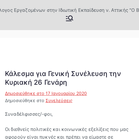
Μετάβαση
στο
Σύλλογος
Επίσημη Ιστοσελίδα του
περιεχόμενο
Σωματείου Ιδιωτικών
Εργαζομέν
εκπαιδευτικών Βύρωνας
ων στην
Ιδιωτική
Κάλεσμα για Γενική Συνέλευση την
Κυριακή 26 Γενάρη
Εκπαίδευσ
Δημοσιεύθηκε στο
17 Ιανουαρίου 2020
η ν.
Δημοσιεύθηκε στο
Συνελεύσεις
Αττικής "Ο
Συναδέλφισσες/-φοι,
Οι διεθνείς πολιτικές και κοινωνικές εξελίξεις που μας
Βύρων"
αφορούν είναι πυκνές και πρέπει να είμαστε σε