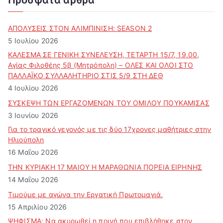
Πρόσφατα άρθρα
ί
ο
ά
ΑΠΟΛΥΣΕΙΣ ΣΤΟΝ ΑΛΙΜΠΙΝΙΣΗ: SEASON 2
ρ
5 Ιουλίου 2026
θ
ΚΑΛΕΣΜΑ ΣΕ ΓΕΝΙΚΗ ΣΥΝΕΛΕΥΣΗ, ΤΕΤΑΡΤΗ 15/7, 19.00,
ρ
Αγίας Φιλοθέης 5β (Μητρόπολη) – ΟΛΕΣ ΚΑΙ ΟΛΟΙ ΣΤΟ
ω
ΠΑΛΛΑΪΚΟ ΣΥΛΛΑΛΗΤΗΡΙΟ ΣΤΙΣ 5/9 ΣΤΗ ΔΕΘ
ν
4 Ιουλίου 2026
ΣΥΣΚΕΨΗ ΤΩΝ ΕΡΓΑΖΟΜΕΝΩΝ ΤΟΥ ΟΜΙΛΟΥ ΠΟΥΚΑΜΙΣΑΣ
3 Ιουνίου 2026
Για το τραγικό γεγονός με τις δύο 17χρονες μαθήτριες στην
Ηλιούπολη
16 Μαΐου 2026
ΤΗΝ ΚΥΡΙΑΚΗ 17 ΜΑΙΟΥ Η ΜΑΡΑΘΩΝΙΑ ΠΟΡΕΙΑ ΕΙΡΗΝΗΣ
14 Μαΐου 2026
Τιμούμε με αγώνα την Εργατική Πρωτομαγιά.
15 Απριλίου 2026
ΨΗΦΙΣΜΑ: Να ακυρωθεί η ποινή που επιβλήθηκε στον