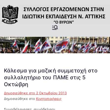
Μετάβαση
στο
περιεχόμενο
Σύλλογος
Επίσημη Ιστοσελίδα του
Σωματείου Ιδιωτικών
Εργαζομέν
εκπαιδευτικών Βύρωνας
ων στην
Ιδιωτική
Κάλεσμα για μαζική συμμετοχή στο
συλλαλητήριο του ΠΑΜΕ στις 5
Εκπαίδευσ
Οκτώβρη
η ν.
Δημοσιεύθηκε στο
2 Οκτωβρίου 2013
Δημοσιεύθηκε στο
Κινητοποιήσεις
Αττικής "Ο
Συναδέλφισσες, συνάδελφοι,