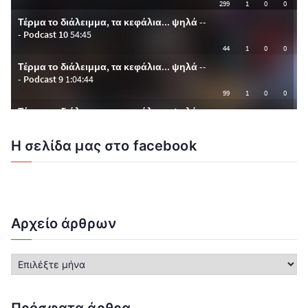
Η σελίδα μας στο facebook
Αρχείο άρθρων
Α
ρ
χ
ε