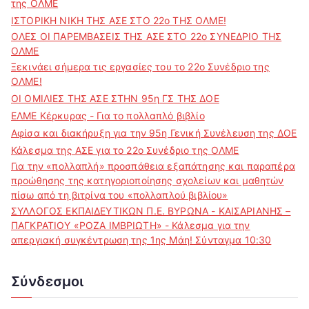
της ΟΛΜΕ
ΙΣΤΟΡΙΚΗ ΝΙΚΗ ΤΗΣ ΑΣΕ ΣΤΟ 22ο ΤΗΣ ΟΛΜΕ!
ΟΛΕΣ ΟΙ ΠΑΡΕΜΒΑΣΕΙΣ ΤΗΣ ΑΣΕ ΣΤΟ 22ο ΣΥΝΕΔΡΙΟ ΤΗΣ
ΟΛΜΕ
Ξεκινάει σήμερα τις εργασίες του το 22ο Συνέδριο της
ΟΛΜΕ!
ΟΙ ΟΜΙΛΙΕΣ ΤΗΣ ΑΣΕ ΣΤΗΝ 95η ΓΣ ΤΗΣ ΔΟΕ
ΕΛΜΕ Κέρκυρας - Για το πολλαπλό βιβλίο
Αφίσα και διακήρυξη για την 95η Γενική Συνέλευση της ΔΟΕ
Κάλεσμα της ΑΣΕ για το 22ο Συνέδριο της ΟΛΜΕ
Για την «πολλαπλή» προσπάθεια εξαπάτησης και παραπέρα
προώθησης της κατηγοριοποίησης σχολείων και μαθητών
πίσω από τη βιτρίνα του «πολλαπλού βιβλίου»
ΣΥΛΛΟΓΟΣ ΕΚΠΑΙΔΕΥΤΙΚΩΝ Π.Ε. ΒΥΡΩΝΑ - ΚΑΙΣΑΡΙΑΝΗΣ –
ΠΑΓΚΡΑΤΙΟΥ «ΡΟΖΑ ΙΜΒΡΙΩΤΗ» - Κάλεσμα για την
απεργιακή συγκέντρωση της 1ης Μάη! Σύνταγμα 10:30
Σύνδεσμοι