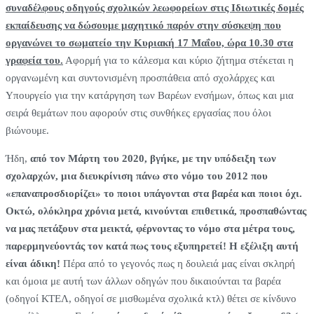
συναδέλφους οδηγούς σχολικών λεωφορείων στις Ιδιωτικές δομές
εκπαίδευσης να δώσουμε μαχητικό παρόν στην σύσκεψη που
οργανώνει το σωματείο την Κυριακή 17 Μαΐου, ώρα 10.30 στα
γραφεία του.
Αφορμή για το κάλεσμα και κύριο ζήτημα στέκεται η
οργανωμένη και συντονισμένη προσπάθεια από σχολάρχες και
Υπουργείο για την κατάργηση των Βαρέων ενσήμων, όπως και μια
σειρά θεμάτων που αφορούν στις συνθήκες εργασίας που όλοι
βιώνουμε.
Ήδη,
από τον Μάρτη του 2020, βγήκε, με την υπόδειξη των
σχολαρχών, μια διευκρίνιση πάνω στο νόμο του 2012 που
«επαναπροσδιορίζει» το ποιοι υπάγονται στα βαρέα και ποιοι όχι.
Οκτώ, ολόκληρα χρόνια μετά, κινούνται επιθετικά, προσπαθώντας
να μας πετάξουν στα μεικτά, φέρνοντας το νόμο στα μέτρα τους,
παρερμηνεύοντάς τον κατά πως τους εξυπηρετεί! Η εξέλιξη αυτή
είναι άδικη!
Πέρα από το γεγονός πως η δουλειά μας είναι σκληρή
και όμοια με αυτή των άλλων οδηγών που δικαιούνται τα βαρέα
(οδηγοί ΚΤΕΛ, οδηγοί σε μισθωμένα σχολικά κτλ) θέτει σε κίνδυνο