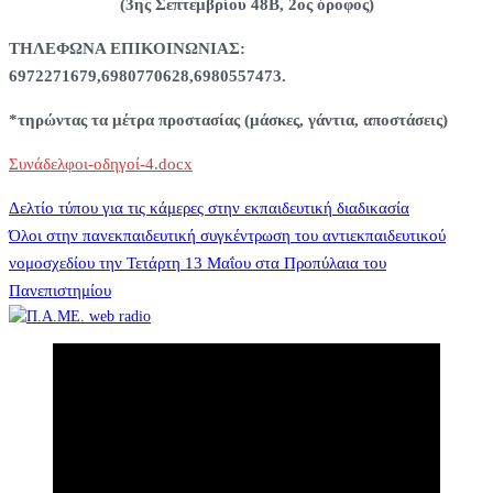
(3ης Σεπτεμβρίου 48Β, 2ος όροφος)
ΤΗΛΕΦΩΝΑ ΕΠΙΚΟΙΝΩΝΙΑΣ:
6972271679,6980770628,6980557473.
*τηρώντας τα μέτρα προστασίας (μάσκες, γάντια, αποστάσεις)
Συνάδελφοι-οδηγοί-4.docx
Πλοήγηση
Δελτίο τύπου για τις κάμερες στην εκπαιδευτική διαδικασία
Όλοι στην πανεκπαιδευτική συγκέντρωση του αντιεκπαιδευτικού
νομοσχεδίου την Τετάρτη 13 Μαΐου στα Προπύλαια του
άρθρων
Πανεπιστημίου