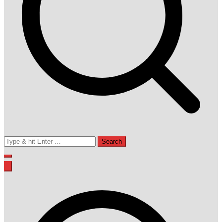
Search
for: