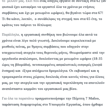
το μέλλον μας. Εκεί που
ένας οδηγός έβγαινε σε σύνταξη στα 62 (αν
φυσικά έχει καταφέρει να εργαστεί όλα τα χρόνια με ετήσιες
συμβάσεις και όχι με μειωμένο ωράριο), θα βγαίνει τώρα στα 67!
Τι θα κάνει, λοιπόν, ο συνάδελφος τη στιγμή που στα 65 έτη, το
κράτος του παίρνει το δίπλωμα;
Παράλληλα,
η εργασιακή συνθήκη που βιώνουμε όλα αυτά τα
χρόνια είναι λίγο πολύ γνωστή. Δουλεύουμε κυριολεκτικά με
μισθούς πείνας, με 9μηνες συμβάσεις που οδηγούν στην
υποχρεωτική ανεργία τους θερινούς μήνες. Θεωρούμαστε από την
εργοδοσία αναλώσιμοι, δουλεύοντας με μειωμένο ωράριο (18-35
ώρες τη βδομάδα), πετσοκομμένες ασφαλιστικές εισφορές (λειψά
ένσημα) και
έξτρα απλήρωτα δρομολόγια.
Οι
εκβιασμοί και η
τρομοκρατία στους χώρους δουλειάς είναι κοινός τόπος για όλους
μας, με την ανεργία και την εργασιακή περιπλάνηση να αποτελούν
αναπόσπαστο κομμάτι του εργασιακού μας βίου.
Για όλα τα παραπάνω
πραγματοποιήσαμε την Πέμπτη 7 Μαΐου,
παράσταση διαμαρτυρίας στο Υπουργείο Εργασίας, όπου ήρθαμε