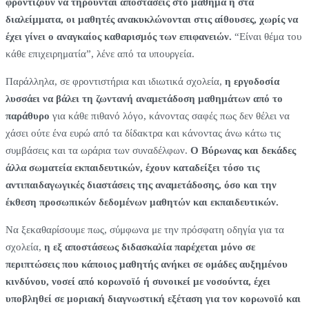
φροντίζουν να τηρούνται αποστάσεις στο μάθημα ή στα
διαλείμματα, οι μαθητές ανακυκλώνονται στις αίθουσες, χωρίς να
έχει γίνει ο αναγκαίος καθαρισμός των επιφανειών.
“Είναι θέμα του
κάθε επιχειρηματία”, λένε από τα υπουργεία.
Παράλληλα, σε φροντιστήρια και ιδιωτικά σχολεία,
η εργοδοσία
λυσσάει να βάλει τη ζωντανή αναμετάδοση μαθημάτων από το
παράθυρο
για κάθε πιθανό λόγο, κάνοντας σαφές πως δεν θέλει να
χάσει ούτε ένα ευρώ από τα δίδακτρα και κάνοντας άνω κάτω τις
συμβάσεις και τα ωράρια των συναδέλφων.
Ο Βύρωνας και δεκάδες
άλλα σωματεία εκπαιδευτικών, έχουν καταδείξει τόσο τις
αντιπαιδαγωγικές διαστάσεις της αναμετάδοσης, όσο και την
έκθεση προσωπικών δεδομένων μαθητών και εκπαιδευτικών.
Να ξεκαθαρίσουμε πως, σύμφωνα με την πρόσφατη οδηγία για τα
σχολεία,
η εξ αποστάσεως διδασκαλία παρέχεται μόνο σε
περιπτώσεις που κάποιος μαθητής ανήκει σε ομάδες αυξημένου
κινδύνου, νοσεί από κορωνοϊό ή συνοικεί με νοσούντα, έχει
υποβληθεί σε μοριακή διαγνωστική εξέταση για τον κορωνοϊό και