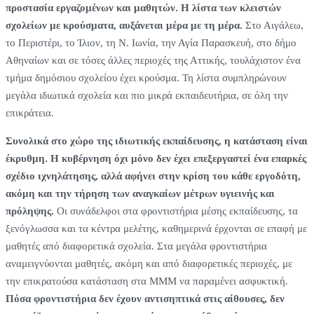
προστασία εργαζομένων και μαθητών.
Η λίστα των κλειστών
σχολείων με κρούσματα, αυξάνεται μέρα με τη μέρα.
Στο Αιγάλεω,
το Περιστέρι, το Ίλιον, τη Ν. Ιωνία, την Αγία Παρασκευή, στο δήμο
Αθηναίων και σε τόσες άλλες περιοχές της Αττικής, τουλάχιστον ένα
τμήμα δημόσιου σχολείου έχει κρούσμα. Τη λίστα συμπληρώνουν
μεγάλα ιδιωτικά σχολεία και πιο μικρά εκπαιδευτήρια, σε όλη την
επικράτεια.
Συνολικά στο χώρο της ιδιωτικής εκπαίδευσης, η κατάσταση είναι
έκρυθμη.
Η κυβέρνηση όχι μόνο δεν έχει επεξεργαστεί ένα επαρκές
σχέδιο ιχνηλάτησης, αλλά αφήνει στην κρίση του κάθε εργοδότη,
ακόμη και την τήρηση των αναγκαίων μέτρων υγιεινής και
πρόληψης.
Οι συνάδελφοι στα φροντιστήρια μέσης εκπαίδευσης, τα
ξενόγλωσσα και τα κέντρα μελέτης, καθημερινά έρχονται σε επαφή με
μαθητές από διαφορετικά σχολεία. Στα μεγάλα φροντιστήρια
αναμειγνύονται μαθητές, ακόμη και από διαφορετικές περιοχές, με
την επικρατούσα κατάσταση στα ΜΜΜ να παραμένει ασφυκτική.
Πόσα φροντιστήρια δεν έχουν αντισηπτικά στις αίθουσες, δεν