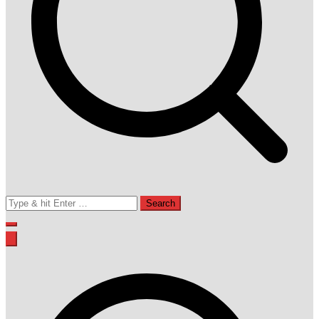
Search
for: