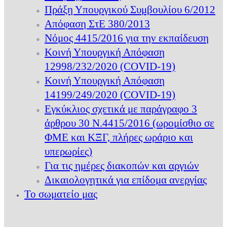
Πράξη Υπουργικού Συμβουλίου 6/2012
Απόφαση ΣτΕ 380/2013
Νόμος 4415/2016 για την εκπαίδευση
Κοινή Υπουργική Απόφαση
12998/232/2020 (COVID-19)
Κοινή Υπουργική Απόφαση
14199/249/2020 (COVID-19)
Εγκύκλιος σχετικά με παράγραφο 3
άρθρου 30 Ν.4415/2016 (ωρομίσθιο σε
ΦΜΕ και ΚΞΓ, πλήρες ωράριο και
υπερωρίες)
Για τις ημέρες διακοπών και αργιών
Δικαιολογητικά για επίδομα ανεργίας
Το σωματείο μας