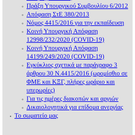
Πράξη Υπουργικού Συμβουλίου 6/2012
Απόφαση ΣτΕ 380/2013
Νόμος 4415/2016 για την εκπαίδευση
Κοινή Υπουργική Απόφαση
12998/232/2020 (COVID-19)
Κοινή Υπουργική Απόφαση
14199/249/2020 (COVID-19)
Εγκύκλιος σχετικά με παράγραφο 3
άρθρου 30 Ν.4415/2016 (ωρομίσθιο σε
ΦΜΕ και ΚΞΓ, πλήρες ωράριο και
υπερωρίες)
Για τις ημέρες διακοπών και αργιών
Δικαιολογητικά για επίδομα ανεργίας
Το σωματείο μας