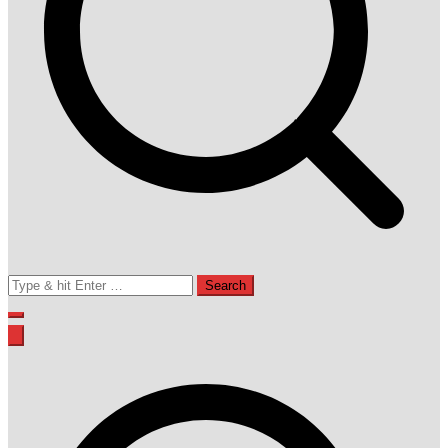
Search
for: