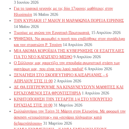
3 Ιουνίου 2026
Για το τραγικό γεγονός με τις δύο 17χρονες μαθήτριες στην
Ηλιούπολη
16 Μαΐου 2026
ΤΗΝ ΚΥΡΙΑΚΗ 17 ΜΑΙΟΥ Η ΜΑΡΑΘΩΝΙΑ ΠΟΡΕΙΑ ΕΙΡΗΝΗΣ
14 Μαΐου 2026
Τιμούμε με αγώνα την Εργατική Πρωτομαγιά.
15 Απριλίου 2026
ΨΗΦΙΣΜΑ: Να ακυρωθεί η ποινή που επιβλήθηκε στον συνάδελφο
και νυν στρατιώτη Ρ. Τσούνη
14 Απριλίου 2026
ΜΙΑ ΑΚΟΜΑ ΚΟΡΟΪΔΙΑ ΤΗΣ ΚΥΒΕΡΝΗΣΗΣ ΟΙ ΕΞΑΓΓΕΛΙΕΣ
ΓΙΑ ΤΟ ΝΕΟ ΚΑΤΩΤΑΤΟ ΜΙΣΘΟ
9 Απριλίου 2026
Ο Σύλλογος μας χαιρετίζει την σπουδαία αγωνιστική στάση των
φαντάρων μας, που είναι του λαού παιδιά!
6 Απριλίου 2026
ΞΕΝΑΓΗΣΗ ΣΤΟ ΣΚΟΠΕΥΤΗΡΙΟ ΚΑΙΣΑΡΙΑΝΗΣ – 6
ΑΠΡΙΛΙΟΥ ΣΤΙΣ 11:00
2 Απριλίου 2026
ΔΕ ΘΑ ΕΠΙΤΡΕΨΟΥΜΕ ΝΑ ΚΙΝΔΥΝΕΥΣOYN ΜΑΘΗΤΕΣ ΚΑΙ
ΕΡΓΑΖΟΜΕΝΟΙ ΣΤΑ ΦΡΟΝΤΙΣΤΗΡΙΑ
1 Απριλίου 2026
ΚΙΝΗΤΟΠΟΙΗΣΗ ΤΗΝ ΤΕΤΑΡΤΗ 1/4 ΣΤΟ ΥΠΟΥΡΓΕΙΟ
ΕΡΓΑΣΙΑΣ ΣΤΙΣ 10:00
31 Μαρτίου 2026
Συλλαλητήριο την Τρίτη 31 Μάρτη στην Ελευσίνα. Με αφορμή την
άσκηση «ετοιμότητας» για «σενάριο πλήγματος κατά
δεξαμενόπλοιου»
31 Μαρτίου 2026