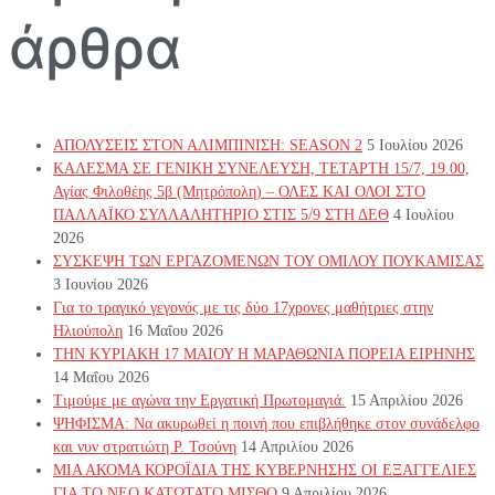
άρθρα
ΑΠΟΛΥΣΕΙΣ ΣΤΟΝ ΑΛΙΜΠΙΝΙΣΗ: SEASON 2
5 Ιουλίου 2026
ΚΑΛΕΣΜΑ ΣΕ ΓΕΝΙΚΗ ΣΥΝΕΛΕΥΣΗ, ΤΕΤΑΡΤΗ 15/7, 19.00,
Αγίας Φιλοθέης 5β (Μητρόπολη) – ΟΛΕΣ ΚΑΙ ΟΛΟΙ ΣΤΟ
ΠΑΛΛΑΪΚΟ ΣΥΛΛΑΛΗΤΗΡΙΟ ΣΤΙΣ 5/9 ΣΤΗ ΔΕΘ
4 Ιουλίου
2026
ΣΥΣΚΕΨΗ ΤΩΝ ΕΡΓΑΖΟΜΕΝΩΝ ΤΟΥ ΟΜΙΛΟΥ ΠΟΥΚΑΜΙΣΑΣ
3 Ιουνίου 2026
Για το τραγικό γεγονός με τις δύο 17χρονες μαθήτριες στην
Ηλιούπολη
16 Μαΐου 2026
ΤΗΝ ΚΥΡΙΑΚΗ 17 ΜΑΙΟΥ Η ΜΑΡΑΘΩΝΙΑ ΠΟΡΕΙΑ ΕΙΡΗΝΗΣ
14 Μαΐου 2026
Τιμούμε με αγώνα την Εργατική Πρωτομαγιά.
15 Απριλίου 2026
ΨΗΦΙΣΜΑ: Να ακυρωθεί η ποινή που επιβλήθηκε στον συνάδελφο
και νυν στρατιώτη Ρ. Τσούνη
14 Απριλίου 2026
ΜΙΑ ΑΚΟΜΑ ΚΟΡΟΪΔΙΑ ΤΗΣ ΚΥΒΕΡΝΗΣΗΣ ΟΙ ΕΞΑΓΓΕΛΙΕΣ
ΓΙΑ ΤΟ ΝΕΟ ΚΑΤΩΤΑΤΟ ΜΙΣΘΟ
9 Απριλίου 2026