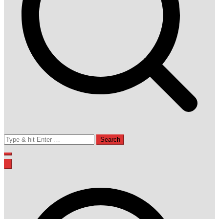
Search
for: