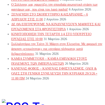
Ο Σύλλογος μας χαιρετίζει την σπουδαία αγωνιστική στάση των
φαντάρων μας, που είναι του λαού παιδιά!
6 Απριλίου 2026
ΞΕΝΑΓΗΣΗ ΣΤΟ ΣΚΟΠΕΥΤΗΡΙΟ ΚΑΙΣΑΡΙΑΝΗΣ – 6
ΑΠΡΙΛΙΟΥ ΣΤΙΣ 11:00
2 Απριλίου 2026
ΔΕ ΘΑ ΕΠΙΤΡΕΨΟΥΜΕ ΝΑ ΚΙΝΔΥΝΕΥΣOYN ΜΑΘΗΤΕΣ ΚΑΙ
ΕΡΓΑΖΟΜΕΝΟΙ ΣΤΑ ΦΡΟΝΤΙΣΤΗΡΙΑ
1 Απριλίου 2026
ΚΙΝΗΤΟΠΟΙΗΣΗ ΤΗΝ ΤΕΤΑΡΤΗ 1/4 ΣΤΟ ΥΠΟΥΡΓΕΙΟ
ΕΡΓΑΣΙΑΣ ΣΤΙΣ 10:00
31 Μαρτίου 2026
Συλλαλητήριο την Τρίτη 31 Μάρτη στην Ελευσίνα. Με αφορμή την
άσκηση «ετοιμότητας» για «σενάριο πλήγματος κατά
δεξαμενόπλοιου»
31 Μαρτίου 2026
ΚΑΜΙΑ ΣΥΜΜΕΤΟΧΗ – ΚΑΜΙΑ ΕΜΠΛΟΚΗ ΣΤΟΥΣ
ΠΟΛΕΜΟΥΣ ΤΩΝ ΙΜΠΕΡΙΑΛΙΣΤΩΝ
26 Μαρτίου 2026
ΚΑΝΕΝΑΣ ΦΟΒΟΣ – ΚΑΝΕΝΑΣ ΕΦΗΣΥΧΑΣΜΟΣ. ΟΛΟΙ &
ΟΛΕΣ ΣΤΗ ΓΕΝΙΚΗ ΣΥΝΕΛΕΥΣΗ ΤΗΝ ΚΥΡΙΑΚΗ 29/3/26 •
11:00 ΠΜ
24 Μαρτίου 2026