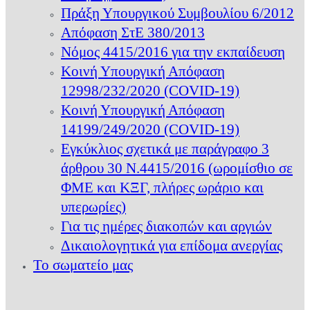
Πράξη Υπουργικού Συμβουλίου 6/2012
Απόφαση ΣτΕ 380/2013
Νόμος 4415/2016 για την εκπαίδευση
Κοινή Υπουργική Απόφαση
12998/232/2020 (COVID-19)
Κοινή Υπουργική Απόφαση
14199/249/2020 (COVID-19)
Εγκύκλιος σχετικά με παράγραφο 3
άρθρου 30 Ν.4415/2016 (ωρομίσθιο σε
ΦΜΕ και ΚΞΓ, πλήρες ωράριο και
υπερωρίες)
Για τις ημέρες διακοπών και αργιών
Δικαιολογητικά για επίδομα ανεργίας
Το σωματείο μας