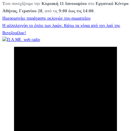
Έτσι συνεχίζουμε την
Κυριακή 11 Ιανουαρίου
στο
Εργατικό Κέντρο
Αθήνας, Γερανίου 28
, από τις
9:00 έως τις 14:00
.
Πλοήγηση
Ημερομηνίες παράτασης εκλογών του σωματείου
Η αλληλεγγύη το όπλο των λαών. Κάτω τα χέρια από τον λαό της
Βενεζουέλας!
άρθρων