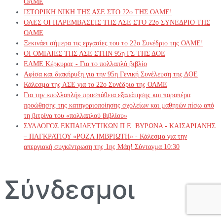
ΟΛΜΕ
ΙΣΤΟΡΙΚΗ ΝΙΚΗ ΤΗΣ ΑΣΕ ΣΤΟ 22ο ΤΗΣ ΟΛΜΕ!
ΟΛΕΣ ΟΙ ΠΑΡΕΜΒΑΣΕΙΣ ΤΗΣ ΑΣΕ ΣΤΟ 22ο ΣΥΝΕΔΡΙΟ ΤΗΣ
ΟΛΜΕ
Ξεκινάει σήμερα τις εργασίες του το 22ο Συνέδριο της ΟΛΜΕ!
ΟΙ ΟΜΙΛΙΕΣ ΤΗΣ ΑΣΕ ΣΤΗΝ 95η ΓΣ ΤΗΣ ΔΟΕ
ΕΛΜΕ Κέρκυρας - Για το πολλαπλό βιβλίο
Αφίσα και διακήρυξη για την 95η Γενική Συνέλευση της ΔΟΕ
Κάλεσμα της ΑΣΕ για το 22ο Συνέδριο της ΟΛΜΕ
Για την «πολλαπλή» προσπάθεια εξαπάτησης και παραπέρα
προώθησης της κατηγοριοποίησης σχολείων και μαθητών πίσω από
τη βιτρίνα του «πολλαπλού βιβλίου»
ΣΥΛΛΟΓΟΣ ΕΚΠΑΙΔΕΥΤΙΚΩΝ Π.Ε. ΒΥΡΩΝΑ - ΚΑΙΣΑΡΙΑΝΗΣ
– ΠΑΓΚΡΑΤΙΟΥ «ΡΟΖΑ ΙΜΒΡΙΩΤΗ» - Κάλεσμα για την
απεργιακή συγκέντρωση της 1ης Μάη! Σύνταγμα 10:30
Σύνδεσμοι