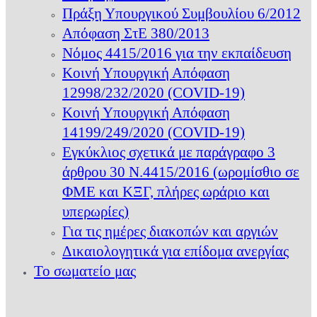
Πράξη Υπουργικού Συμβουλίου 6/2012
Απόφαση ΣτΕ 380/2013
Νόμος 4415/2016 για την εκπαίδευση
Κοινή Υπουργική Απόφαση
12998/232/2020 (COVID-19)
Κοινή Υπουργική Απόφαση
14199/249/2020 (COVID-19)
Εγκύκλιος σχετικά με παράγραφο 3
άρθρου 30 Ν.4415/2016 (ωρομίσθιο σε
ΦΜΕ και ΚΞΓ, πλήρες ωράριο και
υπερωρίες)
Για τις ημέρες διακοπών και αργιών
Δικαιολογητικά για επίδομα ανεργίας
Το σωματείο μας