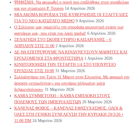
ΨΗΦΙΣΜΑ: Να ακυρωθεί η ποινή που επιβλήθηκε στον συνάδελφο
και νυν στρατιώτη Ρ. Τσούνη
14 Απριλίου 2026
ΜΙΑ ΑΚΟΜΑ ΚΟΡΟΪΔΙΑ ΤΗΣ ΚΥΒΕΡΝΗΣΗΣ ΟΙ ΕΞΑΓΓΕΛΙΕΣ
ΓΙΑ ΤΟ ΝΕΟ ΚΑΤΩΤΑΤΟ ΜΙΣΘΟ
9 Απριλίου 2026
Ο Σύλλογος μας χαιρετίζει την σπουδαία αγωνιστική στάση των
φαντάρων μας, που είναι του λαού παιδιά!
6 Απριλίου 2026
ΞΕΝΑΓΗΣΗ ΣΤΟ ΣΚΟΠΕΥΤΗΡΙΟ ΚΑΙΣΑΡΙΑΝΗΣ – 6
ΑΠΡΙΛΙΟΥ ΣΤΙΣ 11:00
2 Απριλίου 2026
ΔΕ ΘΑ ΕΠΙΤΡΕΨΟΥΜΕ ΝΑ ΚΙΝΔΥΝΕΥΣOYN ΜΑΘΗΤΕΣ ΚΑΙ
ΕΡΓΑΖΟΜΕΝΟΙ ΣΤΑ ΦΡΟΝΤΙΣΤΗΡΙΑ
1 Απριλίου 2026
ΚΙΝΗΤΟΠΟΙΗΣΗ ΤΗΝ ΤΕΤΑΡΤΗ 1/4 ΣΤΟ ΥΠΟΥΡΓΕΙΟ
ΕΡΓΑΣΙΑΣ ΣΤΙΣ 10:00
31 Μαρτίου 2026
Συλλαλητήριο την Τρίτη 31 Μάρτη στην Ελευσίνα. Με αφορμή την
άσκηση «ετοιμότητας» για «σενάριο πλήγματος κατά
δεξαμενόπλοιου»
31 Μαρτίου 2026
ΚΑΜΙΑ ΣΥΜΜΕΤΟΧΗ – ΚΑΜΙΑ ΕΜΠΛΟΚΗ ΣΤΟΥΣ
ΠΟΛΕΜΟΥΣ ΤΩΝ ΙΜΠΕΡΙΑΛΙΣΤΩΝ
26 Μαρτίου 2026
ΚΑΝΕΝΑΣ ΦΟΒΟΣ – ΚΑΝΕΝΑΣ ΕΦΗΣΥΧΑΣΜΟΣ. ΟΛΟΙ &
ΟΛΕΣ ΣΤΗ ΓΕΝΙΚΗ ΣΥΝΕΛΕΥΣΗ ΤΗΝ ΚΥΡΙΑΚΗ 29/3/26 •
11:00 ΠΜ
24 Μαρτίου 2026