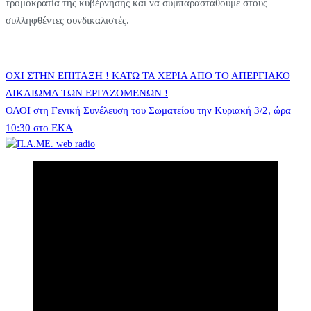
τρομοκρατία της κυβέρνησης και να συμπαρασταθούμε στους
συλληφθέντες συνδικαλιστές.
Πλοήγηση
ΟΧΙ ΣΤΗΝ ΕΠΙΤΑΞΗ ! ΚΑΤΩ ΤΑ ΧΕΡΙΑ ΑΠΟ ΤΟ ΑΠΕΡΓΙΑΚΟ
ΔΙΚΑΙΩΜΑ ΤΩΝ ΕΡΓΑΖΟΜΕΝΩΝ !
ΟΛΟΙ στη Γενική Συνέλευση του Σωματείου την Κυριακή 3/2, ώρα
άρθρων
10:30 στο ΕΚΑ