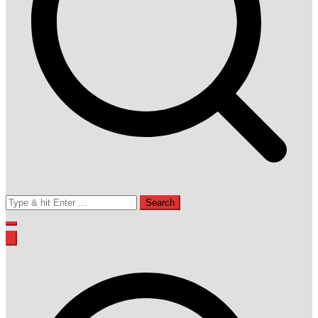
Search
for: