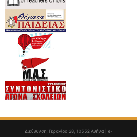
Διεύθυνση: Γερανίου 28, 10552 Αθήνα | e-