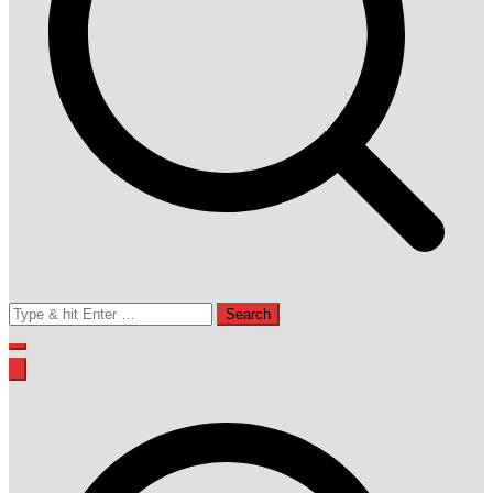
Search
for: