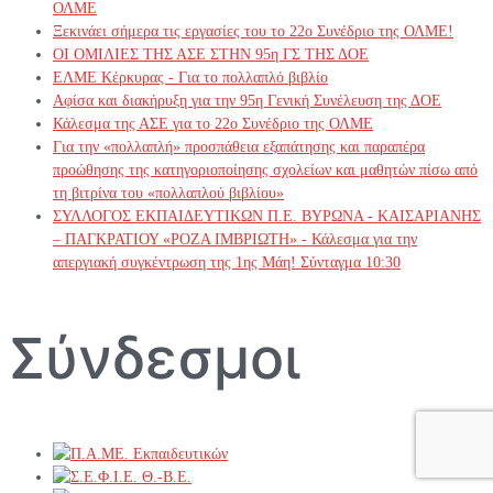
ΟΛΜΕ
Ξεκινάει σήμερα τις εργασίες του το 22ο Συνέδριο της ΟΛΜΕ!
ΟΙ ΟΜΙΛΙΕΣ ΤΗΣ ΑΣΕ ΣΤΗΝ 95η ΓΣ ΤΗΣ ΔΟΕ
ΕΛΜΕ Κέρκυρας - Για το πολλαπλό βιβλίο
Αφίσα και διακήρυξη για την 95η Γενική Συνέλευση της ΔΟΕ
Κάλεσμα της ΑΣΕ για το 22ο Συνέδριο της ΟΛΜΕ
Για την «πολλαπλή» προσπάθεια εξαπάτησης και παραπέρα
προώθησης της κατηγοριοποίησης σχολείων και μαθητών πίσω από
τη βιτρίνα του «πολλαπλού βιβλίου»
ΣΥΛΛΟΓΟΣ ΕΚΠΑΙΔΕΥΤΙΚΩΝ Π.Ε. ΒΥΡΩΝΑ - ΚΑΙΣΑΡΙΑΝΗΣ
– ΠΑΓΚΡΑΤΙΟΥ «ΡΟΖΑ ΙΜΒΡΙΩΤΗ» - Κάλεσμα για την
απεργιακή συγκέντρωση της 1ης Μάη! Σύνταγμα 10:30
Σύνδεσμοι