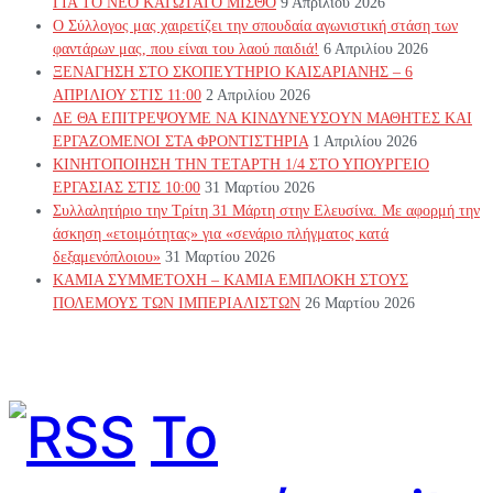
ΓΙΑ ΤΟ ΝΕΟ ΚΑΤΩΤΑΤΟ ΜΙΣΘΟ
9 Απριλίου 2026
Ο Σύλλογος μας χαιρετίζει την σπουδαία αγωνιστική στάση των
φαντάρων μας, που είναι του λαού παιδιά!
6 Απριλίου 2026
ΞΕΝΑΓΗΣΗ ΣΤΟ ΣΚΟΠΕΥΤΗΡΙΟ ΚΑΙΣΑΡΙΑΝΗΣ – 6
ΑΠΡΙΛΙΟΥ ΣΤΙΣ 11:00
2 Απριλίου 2026
ΔΕ ΘΑ ΕΠΙΤΡΕΨΟΥΜΕ ΝΑ ΚΙΝΔΥΝΕΥΣOYN ΜΑΘΗΤΕΣ ΚΑΙ
ΕΡΓΑΖΟΜΕΝΟΙ ΣΤΑ ΦΡΟΝΤΙΣΤΗΡΙΑ
1 Απριλίου 2026
ΚΙΝΗΤΟΠΟΙΗΣΗ ΤΗΝ ΤΕΤΑΡΤΗ 1/4 ΣΤΟ ΥΠΟΥΡΓΕΙΟ
ΕΡΓΑΣΙΑΣ ΣΤΙΣ 10:00
31 Μαρτίου 2026
Συλλαλητήριο την Τρίτη 31 Μάρτη στην Ελευσίνα. Με αφορμή την
άσκηση «ετοιμότητας» για «σενάριο πλήγματος κατά
δεξαμενόπλοιου»
31 Μαρτίου 2026
ΚΑΜΙΑ ΣΥΜΜΕΤΟΧΗ – ΚΑΜΙΑ ΕΜΠΛΟΚΗ ΣΤΟΥΣ
ΠΟΛΕΜΟΥΣ ΤΩΝ ΙΜΠΕΡΙΑΛΙΣΤΩΝ
26 Μαρτίου 2026
Το