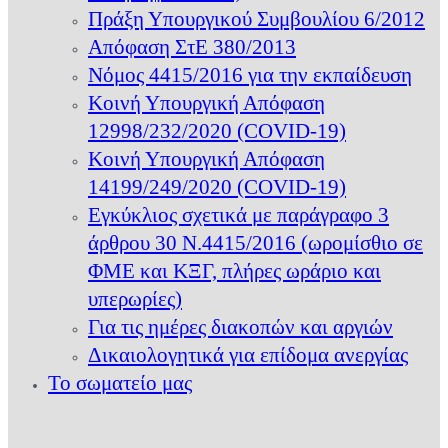
Πράξη Υπουργικού Συμβουλίου 6/2012
Απόφαση ΣτΕ 380/2013
Νόμος 4415/2016 για την εκπαίδευση
Κοινή Υπουργική Απόφαση
12998/232/2020 (COVID-19)
Κοινή Υπουργική Απόφαση
14199/249/2020 (COVID-19)
Εγκύκλιος σχετικά με παράγραφο 3
άρθρου 30 Ν.4415/2016 (ωρομίσθιο σε
ΦΜΕ και ΚΞΓ, πλήρες ωράριο και
υπερωρίες)
Για τις ημέρες διακοπών και αργιών
Δικαιολογητικά για επίδομα ανεργίας
Το σωματείο μας