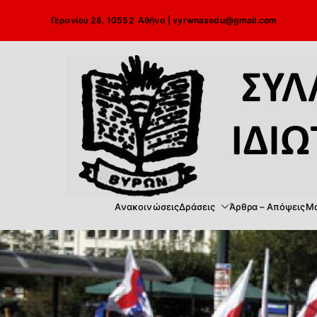
Μετάβαση
Γερανίου 28, 10552 Αθήνα |
vyrwnasedu@gmail.com
στο
περιεχόμενο
Ανακοινώσεις
Δράσεις
Άρθρα – Απόψεις
Μα