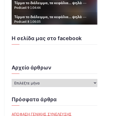
Η σελίδα μας στο facebook
Αρχείο άρθρων
Α
ρ
χ
ε
Πρόσφατα άρθρα
ί
ο
ά
ΑΠΟΦΑΣΗ ΓΕΝΙΚΗΣ ΣΥΝΕΛΕΥΣΗΣ