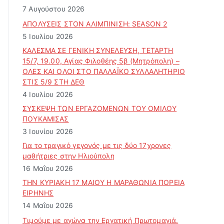
ρ
7 Αυγούστου 2026
θ
ΑΠΟΛΥΣΕΙΣ ΣΤΟΝ ΑΛΙΜΠΙΝΙΣΗ: SEASON 2
ρ
5 Ιουλίου 2026
ω
ν
ΚΑΛΕΣΜΑ ΣΕ ΓΕΝΙΚΗ ΣΥΝΕΛΕΥΣΗ, ΤΕΤΑΡΤΗ
15/7, 19.00, Αγίας Φιλοθέης 5β (Μητρόπολη) –
ΟΛΕΣ ΚΑΙ ΟΛΟΙ ΣΤΟ ΠΑΛΛΑΪΚΟ ΣΥΛΛΑΛΗΤΗΡΙΟ
ΣΤΙΣ 5/9 ΣΤΗ ΔΕΘ
4 Ιουλίου 2026
ΣΥΣΚΕΨΗ ΤΩΝ ΕΡΓΑΖΟΜΕΝΩΝ ΤΟΥ ΟΜΙΛΟΥ
ΠΟΥΚΑΜΙΣΑΣ
3 Ιουνίου 2026
Για το τραγικό γεγονός με τις δύο 17χρονες
μαθήτριες στην Ηλιούπολη
16 Μαΐου 2026
ΤΗΝ ΚΥΡΙΑΚΗ 17 ΜΑΙΟΥ Η ΜΑΡΑΘΩΝΙΑ ΠΟΡΕΙΑ
ΕΙΡΗΝΗΣ
14 Μαΐου 2026
Τιμούμε με αγώνα την Εργατική Πρωτομαγιά.