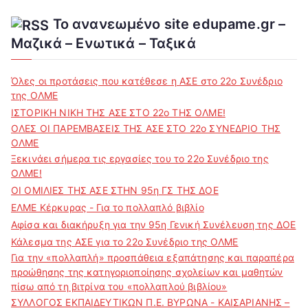
Το ανανεωμένο site edupame.gr –
Μαζικά – Ενωτικά – Ταξικά
Όλες οι προτάσεις που κατέθεσε η ΑΣΕ στο 22ο Συνέδριο
της ΟΛΜΕ
ΙΣΤΟΡΙΚΗ ΝΙΚΗ ΤΗΣ ΑΣΕ ΣΤΟ 22ο ΤΗΣ ΟΛΜΕ!
ΟΛΕΣ ΟΙ ΠΑΡΕΜΒΑΣΕΙΣ ΤΗΣ ΑΣΕ ΣΤΟ 22ο ΣΥΝΕΔΡΙΟ ΤΗΣ
ΟΛΜΕ
Ξεκινάει σήμερα τις εργασίες του το 22ο Συνέδριο της
ΟΛΜΕ!
ΟΙ ΟΜΙΛΙΕΣ ΤΗΣ ΑΣΕ ΣΤΗΝ 95η ΓΣ ΤΗΣ ΔΟΕ
ΕΛΜΕ Κέρκυρας - Για το πολλαπλό βιβλίο
Αφίσα και διακήρυξη για την 95η Γενική Συνέλευση της ΔΟΕ
Κάλεσμα της ΑΣΕ για το 22ο Συνέδριο της ΟΛΜΕ
Για την «πολλαπλή» προσπάθεια εξαπάτησης και παραπέρα
προώθησης της κατηγοριοποίησης σχολείων και μαθητών
πίσω από τη βιτρίνα του «πολλαπλού βιβλίου»
ΣΥΛΛΟΓΟΣ ΕΚΠΑΙΔΕΥΤΙΚΩΝ Π.Ε. ΒΥΡΩΝΑ - ΚΑΙΣΑΡΙΑΝΗΣ –