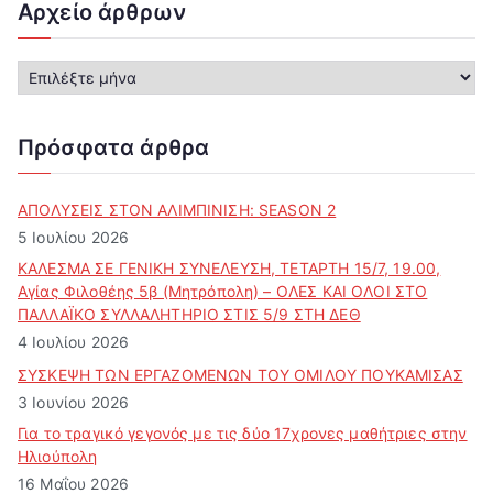
Αρχείο άρθρων
Α
ρ
χ
ε
Πρόσφατα άρθρα
ί
ο
ά
ΑΠΟΛΥΣΕΙΣ ΣΤΟΝ ΑΛΙΜΠΙΝΙΣΗ: SEASON 2
ρ
5 Ιουλίου 2026
θ
ΚΑΛΕΣΜΑ ΣΕ ΓΕΝΙΚΗ ΣΥΝΕΛΕΥΣΗ, ΤΕΤΑΡΤΗ 15/7, 19.00,
ρ
Αγίας Φιλοθέης 5β (Μητρόπολη) – ΟΛΕΣ ΚΑΙ ΟΛΟΙ ΣΤΟ
ω
ΠΑΛΛΑΪΚΟ ΣΥΛΛΑΛΗΤΗΡΙΟ ΣΤΙΣ 5/9 ΣΤΗ ΔΕΘ
ν
4 Ιουλίου 2026
ΣΥΣΚΕΨΗ ΤΩΝ ΕΡΓΑΖΟΜΕΝΩΝ ΤΟΥ ΟΜΙΛΟΥ ΠΟΥΚΑΜΙΣΑΣ
3 Ιουνίου 2026
Για το τραγικό γεγονός με τις δύο 17χρονες μαθήτριες στην
Ηλιούπολη
16 Μαΐου 2026