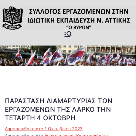
Μετάβαση
στο
περιεχόμενο
Σύλλογος
Επίσημη Ιστοσελίδα του
Σωματείου Ιδιωτικών
Εργαζομέν
εκπαιδευτικών Βύρωνας
ων στην
Ιδιωτική
Εκπαίδευσ
ΠΑΡΑΣΤΑΣΗ ΔΙΑΜΑΡΤΥΡΙΑΣ ΤΩΝ
ΕΡΓΑΖΟΜΕΝΩΝ ΤΗΣ ΛΑΡΚΟ ΤΗΝ
η ν.
ΤΕΤΑΡΤΗ 4 ΟΚΤΩΒΡΗ
Αττικής "Ο
Δημοσιεύθηκε στο
1 Οκτωβρίου 2023
Δημοσιεύθηκε στο
Ανακοινώσεις
,
Κινητοποιήσεις