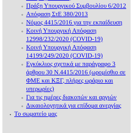
Πράξη Υπουργικού Συμβουλίου 6/2012
Απόφαση ΣτΕ 380/2013
Νόμος 4415/2016 για την εκπαίδευση
Κοινή Υπουργική Απόφαση
12998/232/2020 (COVID-19)
Κοινή Υπουργική Απόφαση
14199/249/2020 (COVID-19)
Εγκύκλιος σχετικά με παράγραφο 3
άρθρου 30 Ν.4415/2016 (ωρομίσθιο σε
ΦΜΕ και ΚΞΓ, πλήρες ωράριο και
υπερωρίες)
Για τις ημέρες διακοπών και αργιών
Δικαιολογητικά για επίδομα ανεργίας
Το σωματείο μας