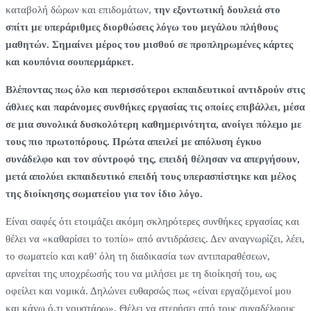
καταβολή δώρων και επιδομάτων,
την εξοντωτική δουλειά στο
σπίτι με υπεράριθμες διορθώσεις λόγω του μεγάλου πλήθους
μαθητών. Σημαίνει μέρος του μισθού σε προπληρωμένες κάρτες
και κουπόνια σουπερμάρκετ.
Βλέποντας πως όλο και περισσότεροι εκπαιδευτικοί αντιδρούν στις
άθλιες και παράνομες συνθήκες εργασίας τις οποίες επιβάλλει, μέσα
σε μια συνολικά δυσκολότερη καθημερινότητα, ανοίγει πόλεμο με
τους πιο πρωτοπόρους.
Πρώτα απειλεί με απόλυση έγκυο
συνάδελφο και τον σύντροφό της, επειδή θέλησαν να απεργήσουν,
μετά απολύει εκπαιδευτικό επειδή τους υπερασπίστηκε και μέλος
της διοίκησης σωματείου για τον ίδιο λόγο.
Είναι σαφές ότι ετοιμάζει ακόμη σκληρότερες συνθήκες εργασίας και
θέλει να «καθαρίσει το τοπίο» από αντιδράσεις. Δεν αναγνωρίζει, λέει,
το σωματείο και καθ’ όλη τη διαδικασία των αντιπαραθέσεων,
αρνείται της υποχρέωσής του να μιλήσει με τη διοίκησή του, ως
οφείλει και νομικά. Δηλώνει ευθαρσώς πως «είναι εργαζόμενοί μου
και κάνω ό,τι γουστάρω». Θέλει να στερήσει από τους συναδέλφους