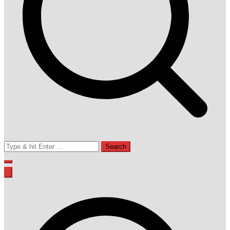
Search
for: