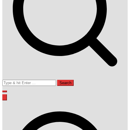
Search
for: