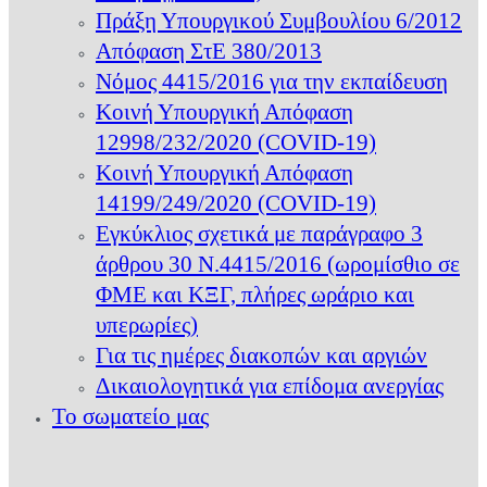
Πράξη Υπουργικού Συμβουλίου 6/2012
Απόφαση ΣτΕ 380/2013
Νόμος 4415/2016 για την εκπαίδευση
Κοινή Υπουργική Απόφαση
12998/232/2020 (COVID-19)
Κοινή Υπουργική Απόφαση
14199/249/2020 (COVID-19)
Εγκύκλιος σχετικά με παράγραφο 3
άρθρου 30 Ν.4415/2016 (ωρομίσθιο σε
ΦΜΕ και ΚΞΓ, πλήρες ωράριο και
υπερωρίες)
Για τις ημέρες διακοπών και αργιών
Δικαιολογητικά για επίδομα ανεργίας
Το σωματείο μας