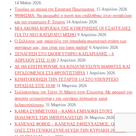
14 Μαΐου 2026
Τιμούμε με αγώνα την Εργατική Πρωτομαγιά.
15 Απριλίου 2026
ΨΗΦΙΣΜΑ: Να ακυρωθεί η ποινή που επιβλήθηκε στον συνάδελφο
και νυν στρατιώτη Ρ. Τσούνη
14 Απριλίου 2026
ΜΙΑ ΑΚΟΜΑ ΚΟΡΟΪΔΙΑ ΤΗΣ ΚΥΒΕΡΝΗΣΗΣ ΟΙ ΕΞΑΓΓΕΛΙΕΣ
ΓΙΑ ΤΟ ΝΕΟ ΚΑΤΩΤΑΤΟ ΜΙΣΘΟ
9 Απριλίου 2026
Ο Σύλλογος μας χαιρετίζει την σπουδαία αγωνιστική στάση των
φαντάρων μας, που είναι του λαού παιδιά!
6 Απριλίου 2026
ΞΕΝΑΓΗΣΗ ΣΤΟ ΣΚΟΠΕΥΤΗΡΙΟ ΚΑΙΣΑΡΙΑΝΗΣ – 6
ΑΠΡΙΛΙΟΥ ΣΤΙΣ 11:00
2 Απριλίου 2026
ΔΕ ΘΑ ΕΠΙΤΡΕΨΟΥΜΕ ΝΑ ΚΙΝΔΥΝΕΥΣOYN ΜΑΘΗΤΕΣ ΚΑΙ
ΕΡΓΑΖΟΜΕΝΟΙ ΣΤΑ ΦΡΟΝΤΙΣΤΗΡΙΑ
1 Απριλίου 2026
ΚΙΝΗΤΟΠΟΙΗΣΗ ΤΗΝ ΤΕΤΑΡΤΗ 1/4 ΣΤΟ ΥΠΟΥΡΓΕΙΟ
ΕΡΓΑΣΙΑΣ ΣΤΙΣ 10:00
31 Μαρτίου 2026
Συλλαλητήριο την Τρίτη 31 Μάρτη στην Ελευσίνα. Με αφορμή την
άσκηση «ετοιμότητας» για «σενάριο πλήγματος κατά
δεξαμενόπλοιου»
31 Μαρτίου 2026
ΚΑΜΙΑ ΣΥΜΜΕΤΟΧΗ – ΚΑΜΙΑ ΕΜΠΛΟΚΗ ΣΤΟΥΣ
ΠΟΛΕΜΟΥΣ ΤΩΝ ΙΜΠΕΡΙΑΛΙΣΤΩΝ
26 Μαρτίου 2026
ΚΑΝΕΝΑΣ ΦΟΒΟΣ – ΚΑΝΕΝΑΣ ΕΦΗΣΥΧΑΣΜΟΣ. ΟΛΟΙ &
ΟΛΕΣ ΣΤΗ ΓΕΝΙΚΗ ΣΥΝΕΛΕΥΣΗ ΤΗΝ ΚΥΡΙΑΚΗ 29/3/26 •