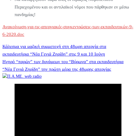
Περιεχομένου και οι αντιλαϊκοί νόμοι που πάρθηκαν εν μέσω
πανδημίας!
Ανακοίνωση-για-τις-απεργιακές-συγκεντρώσεις-των-εκπαιδευτικών-9-
6-2020.doc
Πλοήγηση
Κάλεσμα για μαζική συμμετοχή στη 48ωρη απεργία στα
εκπαιδευτήρια “Νέα Γενιά Ζηρίδη” στις 9 και 10 Ιούνη
Ηχηρό “παρών” των δυνάμεων του “Βύρωνα” στα εκπαιδευτήρια
άρθρων
“Νέα Γενιά Ζηρίδη” την πρώτη μέρα της 48ωρης απεργίας