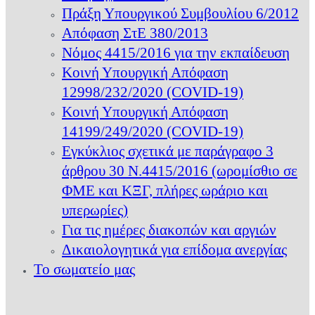
Πράξη Υπουργικού Συμβουλίου 6/2012
Απόφαση ΣτΕ 380/2013
Νόμος 4415/2016 για την εκπαίδευση
Κοινή Υπουργική Απόφαση
12998/232/2020 (COVID-19)
Κοινή Υπουργική Απόφαση
14199/249/2020 (COVID-19)
Εγκύκλιος σχετικά με παράγραφο 3
άρθρου 30 Ν.4415/2016 (ωρομίσθιο σε
ΦΜΕ και ΚΞΓ, πλήρες ωράριο και
υπερωρίες)
Για τις ημέρες διακοπών και αργιών
Δικαιολογητικά για επίδομα ανεργίας
Το σωματείο μας