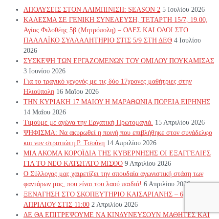
ΑΠΟΛΥΣΕΙΣ ΣΤΟΝ ΑΛΙΜΠΙΝΙΣΗ: SEASON 2
5 Ιουλίου 2026
ΚΑΛΕΣΜΑ ΣΕ ΓΕΝΙΚΗ ΣΥΝΕΛΕΥΣΗ, ΤΕΤΑΡΤΗ 15/7, 19.00,
Αγίας Φιλοθέης 5β (Μητρόπολη) – ΟΛΕΣ ΚΑΙ ΟΛΟΙ ΣΤΟ
ΠΑΛΛΑΪΚΟ ΣΥΛΛΑΛΗΤΗΡΙΟ ΣΤΙΣ 5/9 ΣΤΗ ΔΕΘ
4 Ιουλίου
2026
ΣΥΣΚΕΨΗ ΤΩΝ ΕΡΓΑΖΟΜΕΝΩΝ ΤΟΥ ΟΜΙΛΟΥ ΠΟΥΚΑΜΙΣΑΣ
3 Ιουνίου 2026
Για το τραγικό γεγονός με τις δύο 17χρονες μαθήτριες στην
Ηλιούπολη
16 Μαΐου 2026
ΤΗΝ ΚΥΡΙΑΚΗ 17 ΜΑΙΟΥ Η ΜΑΡΑΘΩΝΙΑ ΠΟΡΕΙΑ ΕΙΡΗΝΗΣ
14 Μαΐου 2026
Τιμούμε με αγώνα την Εργατική Πρωτομαγιά.
15 Απριλίου 2026
ΨΗΦΙΣΜΑ: Να ακυρωθεί η ποινή που επιβλήθηκε στον συνάδελφο
και νυν στρατιώτη Ρ. Τσούνη
14 Απριλίου 2026
ΜΙΑ ΑΚΟΜΑ ΚΟΡΟΪΔΙΑ ΤΗΣ ΚΥΒΕΡΝΗΣΗΣ ΟΙ ΕΞΑΓΓΕΛΙΕΣ
ΓΙΑ ΤΟ ΝΕΟ ΚΑΤΩΤΑΤΟ ΜΙΣΘΟ
9 Απριλίου 2026
Ο Σύλλογος μας χαιρετίζει την σπουδαία αγωνιστική στάση των
φαντάρων μας, που είναι του λαού παιδιά!
6 Απριλίου 2026
ΞΕΝΑΓΗΣΗ ΣΤΟ ΣΚΟΠΕΥΤΗΡΙΟ ΚΑΙΣΑΡΙΑΝΗΣ – 6
ΑΠΡΙΛΙΟΥ ΣΤΙΣ 11:00
2 Απριλίου 2026
ΔΕ ΘΑ ΕΠΙΤΡΕΨΟΥΜΕ ΝΑ ΚΙΝΔΥΝΕΥΣOYN ΜΑΘΗΤΕΣ ΚΑΙ