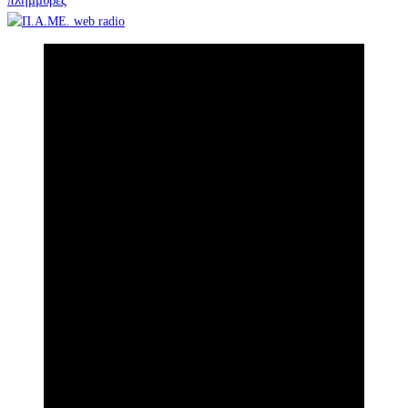
άρθρων
πλημμύρες