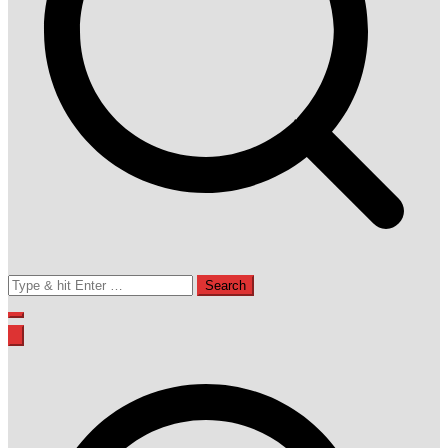
Search
for: