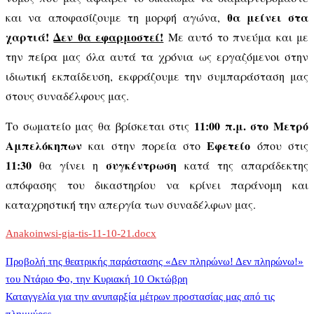
θα μείνει στα
και να αποφασίζουμε τη μορφή αγώνα,
χαρτιά!
Δεν θα εφαρμοστεί!
Μ
ε
αυτό το πνεύμα και με
την πείρα μας όλα αυτά τα χρόνια ως εργαζόμενοι στην
ιδιωτική εκπαίδευση, εκφράζουμε την συμπαράσταση μας
στους συναδέλφους μας.
11:00 π.μ. στο Μετρό
Το σωματείο μας θα βρίσκεται στις
Αμπελόκηπων
Εφετείο
και στην πορεία στο
όπου στις
11:30
συγκέντρωση
θα γίνει η
κατά της απαράδεκτης
απόφασης του δικαστηρίου να κρίνει παράνομη και
καταχρηστική την απεργία των συναδέλφων μας.
Anakoinwsi-gia-tis-11-10-21.docx
Πλοήγηση
Προβολή της θεατρικής παράστασης «Δεν πληρώνω! Δεν πληρώνω!»
του Ντάριο Φο, την Κυριακή 10 Οκτώβρη
Καταγγελία για την ανυπαρξία μέτρων προστασίας μας από τις