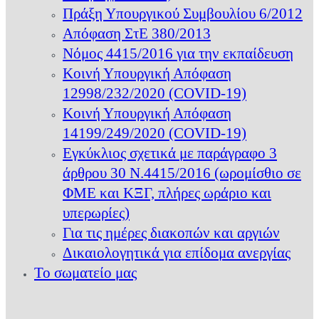
Πράξη Υπουργικού Συμβουλίου 6/2012
Απόφαση ΣτΕ 380/2013
Νόμος 4415/2016 για την εκπαίδευση
Κοινή Υπουργική Απόφαση
12998/232/2020 (COVID-19)
Κοινή Υπουργική Απόφαση
14199/249/2020 (COVID-19)
Εγκύκλιος σχετικά με παράγραφο 3
άρθρου 30 Ν.4415/2016 (ωρομίσθιο σε
ΦΜΕ και ΚΞΓ, πλήρες ωράριο και
υπερωρίες)
Για τις ημέρες διακοπών και αργιών
Δικαιολογητικά για επίδομα ανεργίας
Το σωματείο μας