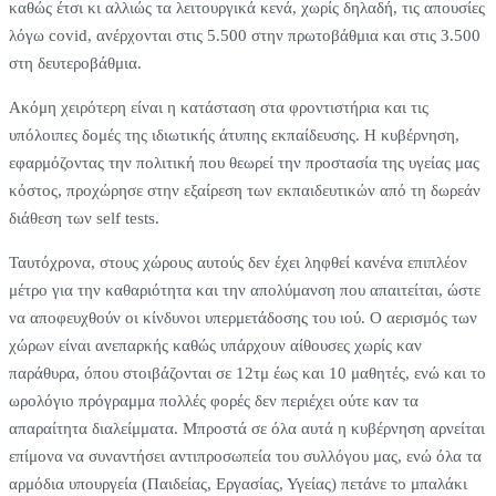
καθώς έτσι κι αλλιώς τα λειτουργικά κενά, χωρίς δηλαδή, τις απουσίες
λόγω covid, ανέρχονται στις 5.500 στην πρωτοβάθμια και στις 3.500
στη δευτεροβάθμια.
Ακόμη χειρότερη είναι η κατάσταση στα φροντιστήρια και τις
υπόλοιπες δομές της ιδιωτικής άτυπης εκπαίδευσης. Η κυβέρνηση,
εφαρμόζοντας την πολιτική που θεωρεί την προστασία της υγείας μας
κόστος, προχώρησε στην εξαίρεση των εκπαιδευτικών από τη δωρεάν
διάθεση των self tests.
Ταυτόχρονα, στους χώρους αυτούς δεν έχει ληφθεί κανένα επιπλέον
μέτρο για την καθαριότητα και την απολύμανση που απαιτείται, ώστε
να αποφευχθούν οι κίνδυνοι υπερμετάδοσης του ιού. Ο αερισμός των
χώρων είναι ανεπαρκής καθώς υπάρχουν αίθουσες χωρίς καν
παράθυρα, όπου στοιβάζονται σε 12τμ έως και 10 μαθητές, ενώ και το
ωρολόγιο πρόγραμμα πολλές φορές δεν περιέχει ούτε καν τα
απαραίτητα διαλείμματα. Μπροστά σε όλα αυτά η κυβέρνηση αρνείται
επίμονα να συναντήσει αντιπροσωπεία του συλλόγου μας, ενώ όλα τα
αρμόδια υπουργεία (Παιδείας, Εργασίας, Υγείας) πετάνε το μπαλάκι