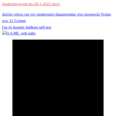
Anakoinwsi-gia-tis-20-1-2022.docx
Πλοήγηση
Δελτίο τύπου για την παράσταση διαμαρτυρίας στο υπουργείο Υγείας
στις 11 Γενάρη
Για τη δωρεάν διάθεση self test
άρθρων