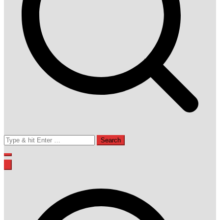
Search
for: