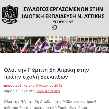
Μετάβαση
στο
περιεχόμενο
Σύλλογος
Επίσημη Ιστοσελίδα του
Σωματείου Ιδιωτικών
Εργαζομέν
εκπαιδευτικών Βύρωνας
ων στην
Ιδιωτική
Όλοι την Πέμπτη 5η Απρίλη στην
πρώην σχολή Ευελπίδων
Εκπαίδευσ
Δημοσιεύθηκε στο
3 Απριλίου 2012
η ν.
Δημοσιεύθηκε στο
Τελευταία νέα
Όλοι την Πέμπτη 5η Απρίλη, στις 9.00πμ στο κτίριο 6,
Αττικής "Ο
αίθουσα 7, στην πρώην σχολή Ευελπίδων, όπου