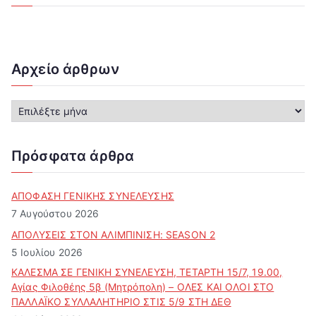
Αρχείο άρθρων
Α
ρ
χ
ε
Πρόσφατα άρθρα
ί
ο
ά
ΑΠΟΦΑΣΗ ΓΕΝΙΚΗΣ ΣΥΝΕΛΕΥΣΗΣ
ρ
7 Αυγούστου 2026
θ
ΑΠΟΛΥΣΕΙΣ ΣΤΟΝ ΑΛΙΜΠΙΝΙΣΗ: SEASON 2
ρ
5 Ιουλίου 2026
ω
ν
ΚΑΛΕΣΜΑ ΣΕ ΓΕΝΙΚΗ ΣΥΝΕΛΕΥΣΗ, ΤΕΤΑΡΤΗ 15/7, 19.00,
Αγίας Φιλοθέης 5β (Μητρόπολη) – ΟΛΕΣ ΚΑΙ ΟΛΟΙ ΣΤΟ
ΠΑΛΛΑΪΚΟ ΣΥΛΛΑΛΗΤΗΡΙΟ ΣΤΙΣ 5/9 ΣΤΗ ΔΕΘ