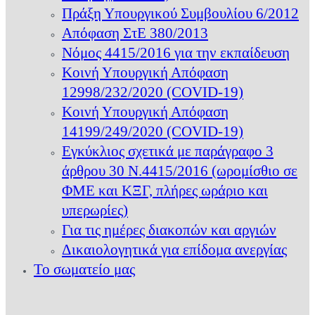
Πράξη Υπουργικού Συμβουλίου 6/2012
Απόφαση ΣτΕ 380/2013
Νόμος 4415/2016 για την εκπαίδευση
Κοινή Υπουργική Απόφαση
12998/232/2020 (COVID-19)
Κοινή Υπουργική Απόφαση
14199/249/2020 (COVID-19)
Εγκύκλιος σχετικά με παράγραφο 3
άρθρου 30 Ν.4415/2016 (ωρομίσθιο σε
ΦΜΕ και ΚΞΓ, πλήρες ωράριο και
υπερωρίες)
Για τις ημέρες διακοπών και αργιών
Δικαιολογητικά για επίδομα ανεργίας
Το σωματείο μας