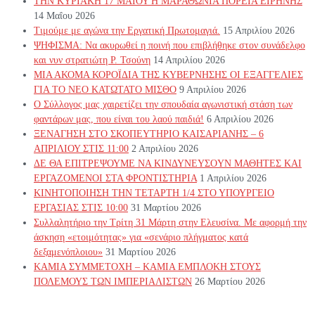
ΤΗΝ ΚΥΡΙΑΚΗ 17 ΜΑΙΟΥ Η ΜΑΡΑΘΩΝΙΑ ΠΟΡΕΙΑ ΕΙΡΗΝΗΣ
14 Μαΐου 2026
Τιμούμε με αγώνα την Εργατική Πρωτομαγιά.
15 Απριλίου 2026
ΨΗΦΙΣΜΑ: Να ακυρωθεί η ποινή που επιβλήθηκε στον συνάδελφο
και νυν στρατιώτη Ρ. Τσούνη
14 Απριλίου 2026
ΜΙΑ ΑΚΟΜΑ ΚΟΡΟΪΔΙΑ ΤΗΣ ΚΥΒΕΡΝΗΣΗΣ ΟΙ ΕΞΑΓΓΕΛΙΕΣ
ΓΙΑ ΤΟ ΝΕΟ ΚΑΤΩΤΑΤΟ ΜΙΣΘΟ
9 Απριλίου 2026
Ο Σύλλογος μας χαιρετίζει την σπουδαία αγωνιστική στάση των
φαντάρων μας, που είναι του λαού παιδιά!
6 Απριλίου 2026
ΞΕΝΑΓΗΣΗ ΣΤΟ ΣΚΟΠΕΥΤΗΡΙΟ ΚΑΙΣΑΡΙΑΝΗΣ – 6
ΑΠΡΙΛΙΟΥ ΣΤΙΣ 11:00
2 Απριλίου 2026
ΔΕ ΘΑ ΕΠΙΤΡΕΨΟΥΜΕ ΝΑ ΚΙΝΔΥΝΕΥΣOYN ΜΑΘΗΤΕΣ ΚΑΙ
ΕΡΓΑΖΟΜΕΝΟΙ ΣΤΑ ΦΡΟΝΤΙΣΤΗΡΙΑ
1 Απριλίου 2026
ΚΙΝΗΤΟΠΟΙΗΣΗ ΤΗΝ ΤΕΤΑΡΤΗ 1/4 ΣΤΟ ΥΠΟΥΡΓΕΙΟ
ΕΡΓΑΣΙΑΣ ΣΤΙΣ 10:00
31 Μαρτίου 2026
Συλλαλητήριο την Τρίτη 31 Μάρτη στην Ελευσίνα. Με αφορμή την
άσκηση «ετοιμότητας» για «σενάριο πλήγματος κατά
δεξαμενόπλοιου»
31 Μαρτίου 2026
ΚΑΜΙΑ ΣΥΜΜΕΤΟΧΗ – ΚΑΜΙΑ ΕΜΠΛΟΚΗ ΣΤΟΥΣ
ΠΟΛΕΜΟΥΣ ΤΩΝ ΙΜΠΕΡΙΑΛΙΣΤΩΝ
26 Μαρτίου 2026