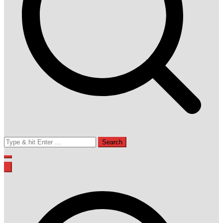
Search
for: