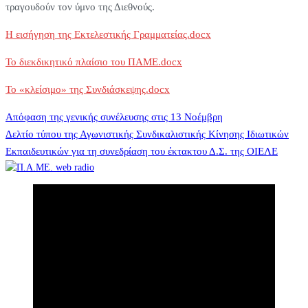
τραγουδούν τον ύμνο της Διεθνούς.
Η εισήγηση της Εκτελεστικής Γραμματείας.docx
Το διεκδικητικό πλαίσιο του ΠΑΜΕ.docx
Το «κλείσιμο» της Συνδιάσκεψης.docx
Πλοήγηση
Απόφαση της γενικής συνέλευσης στις 13 Νοέμβρη
Δελτίο τύπου της Αγωνιστικής Συνδικαλιστικής Κίνησης Ιδιωτικών
Εκπαιδευτικών για τη συνεδρίαση του έκτακτου Δ.Σ. της ΟΙΕΛΕ
άρθρων