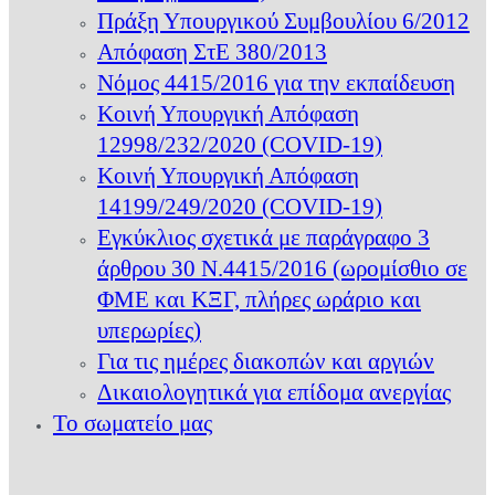
Πράξη Υπουργικού Συμβουλίου 6/2012
Απόφαση ΣτΕ 380/2013
Νόμος 4415/2016 για την εκπαίδευση
Κοινή Υπουργική Απόφαση
12998/232/2020 (COVID-19)
Κοινή Υπουργική Απόφαση
14199/249/2020 (COVID-19)
Εγκύκλιος σχετικά με παράγραφο 3
άρθρου 30 Ν.4415/2016 (ωρομίσθιο σε
ΦΜΕ και ΚΞΓ, πλήρες ωράριο και
υπερωρίες)
Για τις ημέρες διακοπών και αργιών
Δικαιολογητικά για επίδομα ανεργίας
Το σωματείο μας