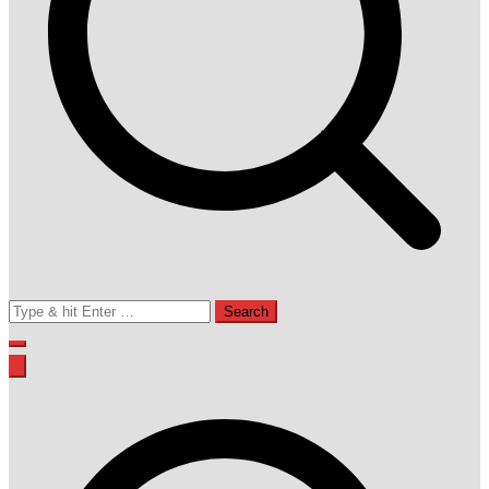
Search
for: