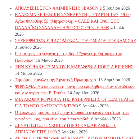
ΑΠΟΛΥΣΕΙΣ ΣΤΟΝ ΑΛΙΜΠΙΝΙΣΗ: SEASON 2
5 Ιουλίου 2026
ΚΑΛΕΣΜΑ ΣΕ ΓΕΝΙΚΗ ΣΥΝΕΛΕΥΣΗ, ΤΕΤΑΡΤΗ 15/7, 19.00,
Αγίας Φιλοθέης 5β (Μητρόπολη) – ΟΛΕΣ ΚΑΙ ΟΛΟΙ ΣΤΟ
ΠΑΛΛΑΪΚΟ ΣΥΛΛΑΛΗΤΗΡΙΟ ΣΤΙΣ 5/9 ΣΤΗ ΔΕΘ
4 Ιουλίου
2026
ΣΥΣΚΕΨΗ ΤΩΝ ΕΡΓΑΖΟΜΕΝΩΝ ΤΟΥ ΟΜΙΛΟΥ ΠΟΥΚΑΜΙΣΑΣ
3 Ιουνίου 2026
Για το τραγικό γεγονός με τις δύο 17χρονες μαθήτριες στην
Ηλιούπολη
16 Μαΐου 2026
ΤΗΝ ΚΥΡΙΑΚΗ 17 ΜΑΙΟΥ Η ΜΑΡΑΘΩΝΙΑ ΠΟΡΕΙΑ ΕΙΡΗΝΗΣ
14 Μαΐου 2026
Τιμούμε με αγώνα την Εργατική Πρωτομαγιά.
15 Απριλίου 2026
ΨΗΦΙΣΜΑ: Να ακυρωθεί η ποινή που επιβλήθηκε στον συνάδελφο
και νυν στρατιώτη Ρ. Τσούνη
14 Απριλίου 2026
ΜΙΑ ΑΚΟΜΑ ΚΟΡΟΪΔΙΑ ΤΗΣ ΚΥΒΕΡΝΗΣΗΣ ΟΙ ΕΞΑΓΓΕΛΙΕΣ
ΓΙΑ ΤΟ ΝΕΟ ΚΑΤΩΤΑΤΟ ΜΙΣΘΟ
9 Απριλίου 2026
Ο Σύλλογος μας χαιρετίζει την σπουδαία αγωνιστική στάση των
φαντάρων μας, που είναι του λαού παιδιά!
6 Απριλίου 2026
ΞΕΝΑΓΗΣΗ ΣΤΟ ΣΚΟΠΕΥΤΗΡΙΟ ΚΑΙΣΑΡΙΑΝΗΣ – 6
ΑΠΡΙΛΙΟΥ ΣΤΙΣ 11:00
2 Απριλίου 2026
ΔΕ ΘΑ ΕΠΙΤΡΕΨΟΥΜΕ ΝΑ ΚΙΝΔΥΝΕΥΣOYN ΜΑΘΗΤΕΣ ΚΑΙ