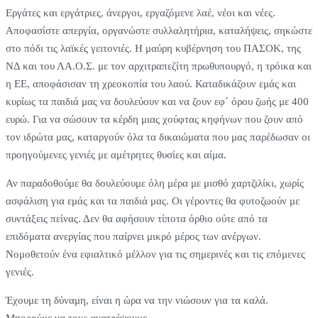
Εργάτες και εργάτριες, άνεργοι, εργαζόμενε λαέ, νέοι και νέες.
Αποφασίστε απεργία, οργανώστε συλλαλητήρια, καταλήψεις, σηκώστε
στο πόδι τις λαϊκές γειτονιές. Η μαύρη κυβέρνηση του ΠΑΣΟΚ, της
ΝΔ και του ΛΑ.Ο.Σ. με τον αρχιτραπεζίτη πρωθυπουργό, η τρόικα και
η ΕΕ, αποφάσισαν τη χρεοκοπία του λαού. Καταδικάζουν εμάς και
κυρίως τα παιδιά μας να δουλεύουν και να ζουν εφ´ όρου ζωής με 400
ευρώ. Για να σώσουν τα κέρδη μιας χούφτας κηφήνων που ζουν από
τον ιδρώτα μας, καταργούν όλα τα δικαιώματα που μας παρέδωσαν οι
προηγούμενες γενιές με αμέτρητες θυσίες και αίμα.
Αν παραδοθούμε θα δουλεύουμε όλη μέρα με μισθό χαρτζιλίκι, χωρίς
ασφάλιση για εμάς και τα παιδιά μας. Οι γέροντες θα φυτοζωούν με
συντάξεις πείνας. Δεν θα αφήσουν τίποτα όρθιο ούτε από τα
επιδόματα ανεργίας που παίρνει μικρό μέρος των ανέργων.
Νομοθετούν ένα εφιαλτικό μέλλον για τις σημερινές και τις επόμενες
γενιές.
Έχουμε τη δύναμη, είναι η ώρα να την νιώσουν για τα καλά.