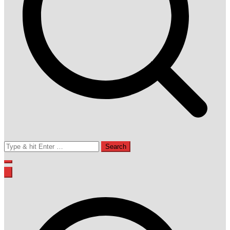
Search
for: