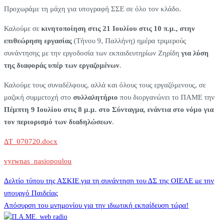
Προχωράμε τη μάχη για υπογραφή ΣΣΕ σε όλο τον κλάδο.
Καλούμε σε
κινητοποίηση στις 21 Ιουλίου στις 10 π.μ., στην
επιθεώρηση εργασίας
(Τήνου 9, Παλλήνη) ημέρα τριμερούς
συνάντησης με την εργοδοσία των εκπαιδευτηρίων Ζηρίδη
για λύση
της διαφοράς υπέρ των εργαζομένων
.
Καλούμε τους συναδέλφους, αλλά και όλους τους εργαζόμενους, σε
μαζική συμμετοχή στο
συλλαλητήριο
που διοργανώνει το ΠΑΜΕ την
Πέμπτη 9 Ιουλίου στις 8 μ.μ. στο Σύνταγμα,
ενάντια στο νόμο για
τον περιορισμό των διαδηλώσεων
.
ΔΤ_070720.docx
vyrwnas_nasiopoulou
Πλοήγηση
Δελτίο τύπου της ΑΣΚΙΕ για τη συνάντηση του ΔΣ της ΟΙΕΛΕ με την
υπουργό Παιδείας
Απόσυρση του μνημονίου για την ιδιωτική εκπαίδευση τώρα!