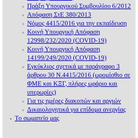
Πράξη Υπουργικού Συμβουλίου 6/2012
Απόφαση ΣτΕ 380/2013
Νόμος 4415/2016 για την εκπαίδευση
Κοινή Υπουργική Απόφαση
12998/232/2020 (COVID-19)
Κοινή Υπουργική Απόφαση
14199/249/2020 (COVID-19)
Εγκύκλιος σχετικά με παράγραφο 3
άρθρου 30 Ν.4415/2016 (ωρομίσθιο σε
ΦΜΕ και ΚΞΓ, πλήρες ωράριο και
υπερωρίες)
Για τις ημέρες διακοπών και αργιών
Δικαιολογητικά για επίδομα ανεργίας
Το σωματείο μας