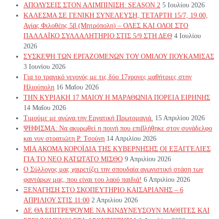
ΑΠΟΛΥΣΕΙΣ ΣΤΟΝ ΑΛΙΜΠΙΝΙΣΗ: SEASON 2
5 Ιουλίου 2026
ΚΑΛΕΣΜΑ ΣΕ ΓΕΝΙΚΗ ΣΥΝΕΛΕΥΣΗ, ΤΕΤΑΡΤΗ 15/7, 19.00,
Αγίας Φιλοθέης 5β (Μητρόπολη) – ΟΛΕΣ ΚΑΙ ΟΛΟΙ ΣΤΟ
ΠΑΛΛΑΪΚΟ ΣΥΛΛΑΛΗΤΗΡΙΟ ΣΤΙΣ 5/9 ΣΤΗ ΔΕΘ
4 Ιουλίου
2026
ΣΥΣΚΕΨΗ ΤΩΝ ΕΡΓΑΖΟΜΕΝΩΝ ΤΟΥ ΟΜΙΛΟΥ ΠΟΥΚΑΜΙΣΑΣ
3 Ιουνίου 2026
Για το τραγικό γεγονός με τις δύο 17χρονες μαθήτριες στην
Ηλιούπολη
16 Μαΐου 2026
ΤΗΝ ΚΥΡΙΑΚΗ 17 ΜΑΙΟΥ Η ΜΑΡΑΘΩΝΙΑ ΠΟΡΕΙΑ ΕΙΡΗΝΗΣ
14 Μαΐου 2026
Τιμούμε με αγώνα την Εργατική Πρωτομαγιά.
15 Απριλίου 2026
ΨΗΦΙΣΜΑ: Να ακυρωθεί η ποινή που επιβλήθηκε στον συνάδελφο
και νυν στρατιώτη Ρ. Τσούνη
14 Απριλίου 2026
ΜΙΑ ΑΚΟΜΑ ΚΟΡΟΪΔΙΑ ΤΗΣ ΚΥΒΕΡΝΗΣΗΣ ΟΙ ΕΞΑΓΓΕΛΙΕΣ
ΓΙΑ ΤΟ ΝΕΟ ΚΑΤΩΤΑΤΟ ΜΙΣΘΟ
9 Απριλίου 2026
Ο Σύλλογος μας χαιρετίζει την σπουδαία αγωνιστική στάση των
φαντάρων μας, που είναι του λαού παιδιά!
6 Απριλίου 2026
ΞΕΝΑΓΗΣΗ ΣΤΟ ΣΚΟΠΕΥΤΗΡΙΟ ΚΑΙΣΑΡΙΑΝΗΣ – 6
ΑΠΡΙΛΙΟΥ ΣΤΙΣ 11:00
2 Απριλίου 2026
ΔΕ ΘΑ ΕΠΙΤΡΕΨΟΥΜΕ ΝΑ ΚΙΝΔΥΝΕΥΣOYN ΜΑΘΗΤΕΣ ΚΑΙ