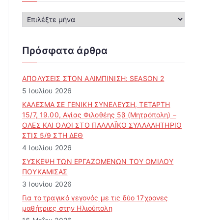
Α
ρ
χ
ε
Πρόσφατα άρθρα
ί
ο
ά
ΑΠΟΛΥΣΕΙΣ ΣΤΟΝ ΑΛΙΜΠΙΝΙΣΗ: SEASON 2
ρ
5 Ιουλίου 2026
θ
ΚΑΛΕΣΜΑ ΣΕ ΓΕΝΙΚΗ ΣΥΝΕΛΕΥΣΗ, ΤΕΤΑΡΤΗ
ρ
15/7, 19.00, Αγίας Φιλοθέης 5β (Μητρόπολη) –
ω
ΟΛΕΣ ΚΑΙ ΟΛΟΙ ΣΤΟ ΠΑΛΛΑΪΚΟ ΣΥΛΛΑΛΗΤΗΡΙΟ
ν
ΣΤΙΣ 5/9 ΣΤΗ ΔΕΘ
4 Ιουλίου 2026
ΣΥΣΚΕΨΗ ΤΩΝ ΕΡΓΑΖΟΜΕΝΩΝ ΤΟΥ ΟΜΙΛΟΥ
ΠΟΥΚΑΜΙΣΑΣ
3 Ιουνίου 2026
Για το τραγικό γεγονός με τις δύο 17χρονες
μαθήτριες στην Ηλιούπολη