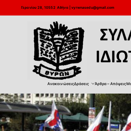
Μετάβαση
Γερανίου 28, 10552 Αθήνα |
vyrwnasedu@gmail.com
στο
περιεχόμενο
Ανακοινώσεις
Δράσεις
Άρθρα – Απόψεις
Μα