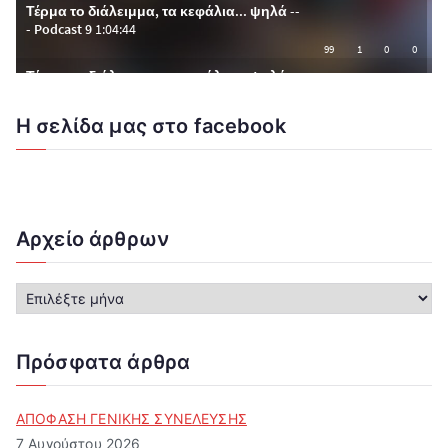
Η σελίδα μας στο facebook
Αρχείο άρθρων
Α
ρ
χ
ε
Πρόσφατα άρθρα
ί
ο
ά
ΑΠΟΦΑΣΗ ΓΕΝΙΚΗΣ ΣΥΝΕΛΕΥΣΗΣ
ρ
7 Αυγούστου 2026