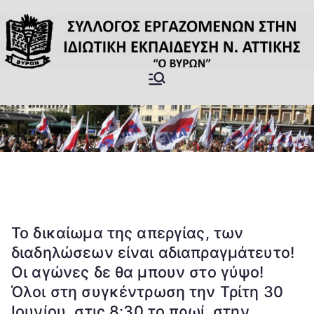
Μετάβαση
στο
περιεχόμενο
Σύλλογος
Επίσημη Ιστοσελίδα του
Σωματείου Ιδιωτικών
Εργαζομέν
εκπαιδευτικών Βύρωνας
ων στην
Ιδιωτική
Εκπαίδευσ
Το δικαίωμα της απεργίας, των
διαδηλώσεων είναι αδιαπραγμάτευτο!
η ν.
Οι αγώνες δε θα μπουν στο γύψο!
Όλοι στη συγκέντρωση την Τρίτη 30
Αττικής "Ο
Ιουνίου, στις 8:30 το πρωί, στην