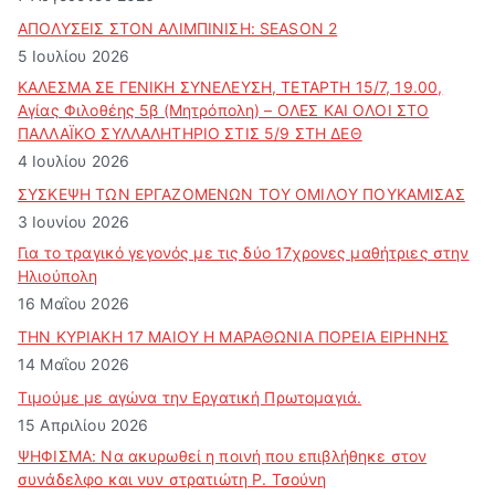
θ
ΑΠΟΛΥΣΕΙΣ ΣΤΟΝ ΑΛΙΜΠΙΝΙΣΗ: SEASON 2
ρ
5 Ιουλίου 2026
ω
ν
ΚΑΛΕΣΜΑ ΣΕ ΓΕΝΙΚΗ ΣΥΝΕΛΕΥΣΗ, ΤΕΤΑΡΤΗ 15/7, 19.00,
Αγίας Φιλοθέης 5β (Μητρόπολη) – ΟΛΕΣ ΚΑΙ ΟΛΟΙ ΣΤΟ
ΠΑΛΛΑΪΚΟ ΣΥΛΛΑΛΗΤΗΡΙΟ ΣΤΙΣ 5/9 ΣΤΗ ΔΕΘ
4 Ιουλίου 2026
ΣΥΣΚΕΨΗ ΤΩΝ ΕΡΓΑΖΟΜΕΝΩΝ ΤΟΥ ΟΜΙΛΟΥ ΠΟΥΚΑΜΙΣΑΣ
3 Ιουνίου 2026
Για το τραγικό γεγονός με τις δύο 17χρονες μαθήτριες στην
Ηλιούπολη
16 Μαΐου 2026
ΤΗΝ ΚΥΡΙΑΚΗ 17 ΜΑΙΟΥ Η ΜΑΡΑΘΩΝΙΑ ΠΟΡΕΙΑ ΕΙΡΗΝΗΣ
14 Μαΐου 2026
Τιμούμε με αγώνα την Εργατική Πρωτομαγιά.
15 Απριλίου 2026
ΨΗΦΙΣΜΑ: Να ακυρωθεί η ποινή που επιβλήθηκε στον
συνάδελφο και νυν στρατιώτη Ρ. Τσούνη