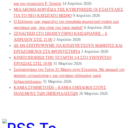
και νυν στρατιώτη Ρ. Τσούνη
14 Απριλίου 2026
ΜΙΑ ΑΚΟΜΑ ΚΟΡΟΪΔΙΑ ΤΗΣ ΚΥΒΕΡΝΗΣΗΣ ΟΙ ΕΞΑΓΓΕΛΙΕΣ
ΓΙΑ ΤΟ ΝΕΟ ΚΑΤΩΤΑΤΟ ΜΙΣΘΟ
9 Απριλίου 2026
Ο Σύλλογος μας χαιρετίζει την σπουδαία αγωνιστική στάση των
φαντάρων μας, που είναι του λαού παιδιά!
6 Απριλίου 2026
ΞΕΝΑΓΗΣΗ ΣΤΟ ΣΚΟΠΕΥΤΗΡΙΟ ΚΑΙΣΑΡΙΑΝΗΣ – 6
ΑΠΡΙΛΙΟΥ ΣΤΙΣ 11:00
2 Απριλίου 2026
ΔΕ ΘΑ ΕΠΙΤΡΕΨΟΥΜΕ ΝΑ ΚΙΝΔΥΝΕΥΣOYN ΜΑΘΗΤΕΣ ΚΑΙ
ΕΡΓΑΖΟΜΕΝΟΙ ΣΤΑ ΦΡΟΝΤΙΣΤΗΡΙΑ
1 Απριλίου 2026
ΚΙΝΗΤΟΠΟΙΗΣΗ ΤΗΝ ΤΕΤΑΡΤΗ 1/4 ΣΤΟ ΥΠΟΥΡΓΕΙΟ
ΕΡΓΑΣΙΑΣ ΣΤΙΣ 10:00
31 Μαρτίου 2026
Συλλαλητήριο την Τρίτη 31 Μάρτη στην Ελευσίνα. Με αφορμή την
άσκηση «ετοιμότητας» για «σενάριο πλήγματος κατά
δεξαμενόπλοιου»
31 Μαρτίου 2026
ΚΑΜΙΑ ΣΥΜΜΕΤΟΧΗ – ΚΑΜΙΑ ΕΜΠΛΟΚΗ ΣΤΟΥΣ
ΠΟΛΕΜΟΥΣ ΤΩΝ ΙΜΠΕΡΙΑΛΙΣΤΩΝ
26 Μαρτίου 2026