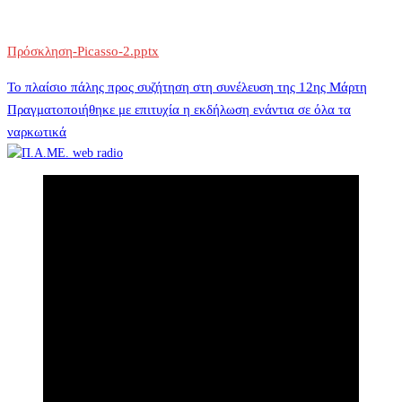
Πρόσκληση-Picasso-2.pptx
Πλοήγηση
Το πλαίσιο πάλης προς συζήτηση στη συνέλευση της 12ης Μάρτη
Πραγματοποιήθηκε με επιτυχία η εκδήλωση ενάντια σε όλα τα
ναρκωτικά
άρθρων