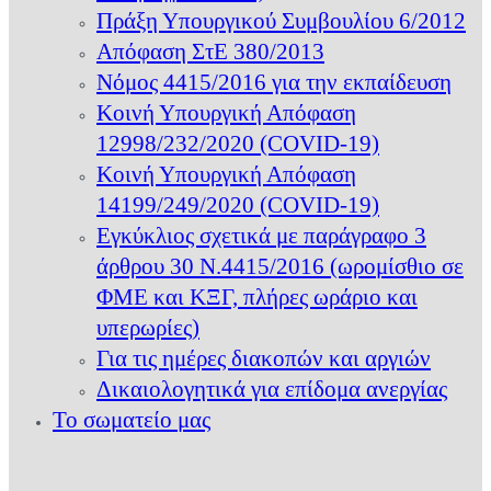
Πράξη Υπουργικού Συμβουλίου 6/2012
Απόφαση ΣτΕ 380/2013
Νόμος 4415/2016 για την εκπαίδευση
Κοινή Υπουργική Απόφαση
12998/232/2020 (COVID-19)
Κοινή Υπουργική Απόφαση
14199/249/2020 (COVID-19)
Εγκύκλιος σχετικά με παράγραφο 3
άρθρου 30 Ν.4415/2016 (ωρομίσθιο σε
ΦΜΕ και ΚΞΓ, πλήρες ωράριο και
υπερωρίες)
Για τις ημέρες διακοπών και αργιών
Δικαιολογητικά για επίδομα ανεργίας
Το σωματείο μας