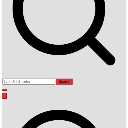
Search
for: