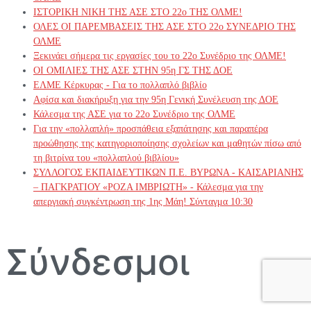
ΙΣΤΟΡΙΚΗ ΝΙΚΗ ΤΗΣ ΑΣΕ ΣΤΟ 22ο ΤΗΣ ΟΛΜΕ!
ΟΛΕΣ ΟΙ ΠΑΡΕΜΒΑΣΕΙΣ ΤΗΣ ΑΣΕ ΣΤΟ 22ο ΣΥΝΕΔΡΙΟ ΤΗΣ
ΟΛΜΕ
Ξεκινάει σήμερα τις εργασίες του το 22ο Συνέδριο της ΟΛΜΕ!
ΟΙ ΟΜΙΛΙΕΣ ΤΗΣ ΑΣΕ ΣΤΗΝ 95η ΓΣ ΤΗΣ ΔΟΕ
ΕΛΜΕ Κέρκυρας - Για το πολλαπλό βιβλίο
Αφίσα και διακήρυξη για την 95η Γενική Συνέλευση της ΔΟΕ
Κάλεσμα της ΑΣΕ για το 22ο Συνέδριο της ΟΛΜΕ
Για την «πολλαπλή» προσπάθεια εξαπάτησης και παραπέρα
προώθησης της κατηγοριοποίησης σχολείων και μαθητών πίσω από
τη βιτρίνα του «πολλαπλού βιβλίου»
ΣΥΛΛΟΓΟΣ ΕΚΠΑΙΔΕΥΤΙΚΩΝ Π.Ε. ΒΥΡΩΝΑ - ΚΑΙΣΑΡΙΑΝΗΣ
– ΠΑΓΚΡΑΤΙΟΥ «ΡΟΖΑ ΙΜΒΡΙΩΤΗ» - Κάλεσμα για την
απεργιακή συγκέντρωση της 1ης Μάη! Σύνταγμα 10:30
Σύνδεσμοι