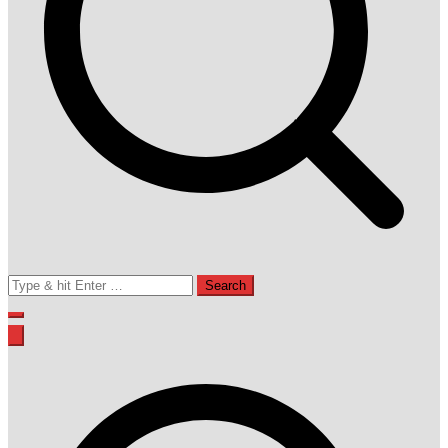
Search
for: