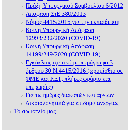
Πράξη Υπουργικού Συμβουλίου 6/2012
Απόφαση ΣτΕ 380/2013
Νόμος 4415/2016 για την εκπαίδευση
Κοινή Υπουργική Απόφαση
12998/232/2020 (COVID-19)
Κοινή Υπουργική Απόφαση
14199/249/2020 (COVID-19)
Εγκύκλιος σχετικά με παράγραφο 3
άρθρου 30 Ν.4415/2016 (ωρομίσθιο σε
ΦΜΕ και ΚΞΓ, πλήρες ωράριο και
υπερωρίες)
Για τις ημέρες διακοπών και αργιών
Δικαιολογητικά για επίδομα ανεργίας
Το σωματείο μας