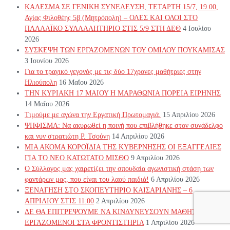
ΚΑΛΕΣΜΑ ΣΕ ΓΕΝΙΚΗ ΣΥΝΕΛΕΥΣΗ, ΤΕΤΑΡΤΗ 15/7, 19.00,
Αγίας Φιλοθέης 5β (Μητρόπολη) – ΟΛΕΣ ΚΑΙ ΟΛΟΙ ΣΤΟ
ΠΑΛΛΑΪΚΟ ΣΥΛΛΑΛΗΤΗΡΙΟ ΣΤΙΣ 5/9 ΣΤΗ ΔΕΘ
4 Ιουλίου
2026
ΣΥΣΚΕΨΗ ΤΩΝ ΕΡΓΑΖΟΜΕΝΩΝ ΤΟΥ ΟΜΙΛΟΥ ΠΟΥΚΑΜΙΣΑΣ
3 Ιουνίου 2026
Για το τραγικό γεγονός με τις δύο 17χρονες μαθήτριες στην
Ηλιούπολη
16 Μαΐου 2026
ΤΗΝ ΚΥΡΙΑΚΗ 17 ΜΑΙΟΥ Η ΜΑΡΑΘΩΝΙΑ ΠΟΡΕΙΑ ΕΙΡΗΝΗΣ
14 Μαΐου 2026
Τιμούμε με αγώνα την Εργατική Πρωτομαγιά.
15 Απριλίου 2026
ΨΗΦΙΣΜΑ: Να ακυρωθεί η ποινή που επιβλήθηκε στον συνάδελφο
και νυν στρατιώτη Ρ. Τσούνη
14 Απριλίου 2026
ΜΙΑ ΑΚΟΜΑ ΚΟΡΟΪΔΙΑ ΤΗΣ ΚΥΒΕΡΝΗΣΗΣ ΟΙ ΕΞΑΓΓΕΛΙΕΣ
ΓΙΑ ΤΟ ΝΕΟ ΚΑΤΩΤΑΤΟ ΜΙΣΘΟ
9 Απριλίου 2026
Ο Σύλλογος μας χαιρετίζει την σπουδαία αγωνιστική στάση των
φαντάρων μας, που είναι του λαού παιδιά!
6 Απριλίου 2026
ΞΕΝΑΓΗΣΗ ΣΤΟ ΣΚΟΠΕΥΤΗΡΙΟ ΚΑΙΣΑΡΙΑΝΗΣ – 6
ΑΠΡΙΛΙΟΥ ΣΤΙΣ 11:00
2 Απριλίου 2026
ΔΕ ΘΑ ΕΠΙΤΡΕΨΟΥΜΕ ΝΑ ΚΙΝΔΥΝΕΥΣOYN ΜΑΘΗΤΕΣ ΚΑΙ
ΕΡΓΑΖΟΜΕΝΟΙ ΣΤΑ ΦΡΟΝΤΙΣΤΗΡΙΑ
1 Απριλίου 2026